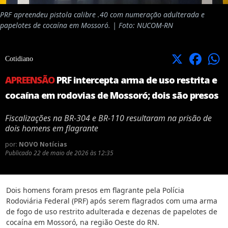
PRF apreendeu pistola calibre .40 com numeração adulterada e
papelotes de cocaína em Mossoró. | Foto: NUCOM-RN
X
Facebook
Cotidiano
APREENSÃO
PRF intercepta arma de uso restrita e
cocaína em rodovias de Mossoró; dois são presos
Fiscalizações na BR-304 e BR-110 resultaram na prisão de
dois homens em flagrante
por:
NOVO Notícias
Publicado
22 de maio de 2026 às 12:35
Dois homens foram presos em flagrante pela Polícia
Rodoviária Federal (PRF) após serem flagrados com uma arma
de fogo de uso restrito adulterada e dezenas de papelotes de
cocaína em Mossoró, na região Oeste do RN.