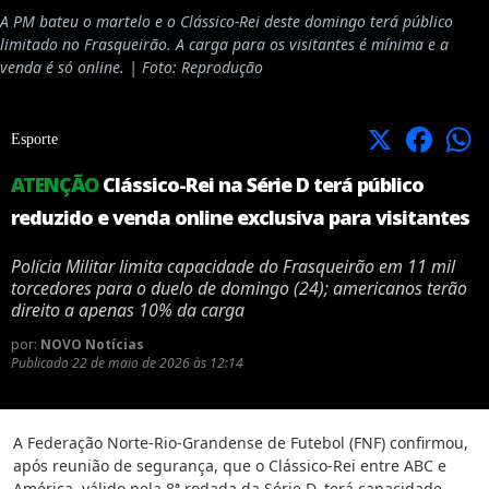
A PM bateu o martelo e o Clássico-Rei deste domingo terá público
limitado no Frasqueirão. A carga para os visitantes é mínima e a
venda é só online. | Foto: Reprodução
X
Facebook
Esporte
ATENÇÃO
Clássico-Rei na Série D terá público
reduzido e venda online exclusiva para visitantes
Polícia Militar limita capacidade do Frasqueirão em 11 mil
torcedores para o duelo de domingo (24); americanos terão
direito a apenas 10% da carga
por:
NOVO Notícias
Publicado
22 de maio de 2026 às 12:14
A Federação Norte-Rio-Grandense de Futebol (FNF) confirmou,
após reunião de segurança, que o Clássico-Rei entre ABC e
América, válido pela 8ª rodada da Série D, terá capacidade