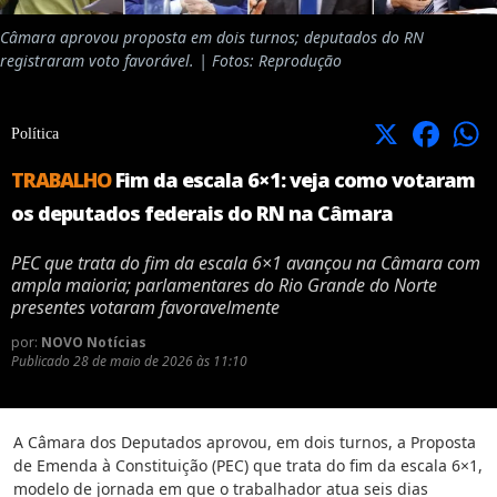
Câmara aprovou proposta em dois turnos; deputados do RN
registraram voto favorável. | Fotos: Reprodução
X
Facebook
Política
TRABALHO
Fim da escala 6×1: veja como votaram
os deputados federais do RN na Câmara
PEC que trata do fim da escala 6×1 avançou na Câmara com
ampla maioria; parlamentares do Rio Grande do Norte
presentes votaram favoravelmente
por:
NOVO Notícias
Publicado
28 de maio de 2026 às 11:10
A Câmara dos Deputados aprovou, em dois turnos, a Proposta
de Emenda à Constituição (PEC) que trata do fim da escala 6×1,
modelo de jornada em que o trabalhador atua seis dias