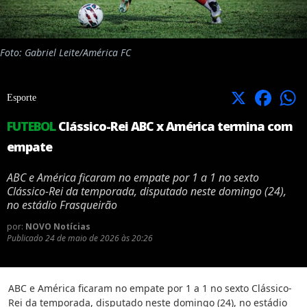
Foto: Gabriel Leite/América FC
X
Facebook
Esporte
FUTEBOL
Clássico-Rei ABC x América termina com
empate
ABC e América ficaram no empate por 1 a 1 no sexto
Clássico-Rei da temporada, disputado neste domingo (24),
no estádio Frasqueirão
por:
NOVO Notícias
Publicado
24 de maio de 2026 às 20:26
ABC e América ficaram no empate por 1 a 1 no sexto Clássico-
Rei da temporada, disputado neste domingo (24), no estádio