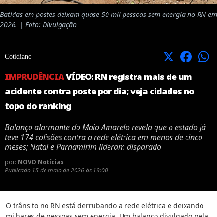
Batidas em postes deixam quase 50 mil pessoas sem energia no RN em
2026. | Foto: Divulgação
X
Facebook
Cotidiano
IMPRUDÊNCIA
VÍDEO: RN registra mais de um
acidente contra poste por dia; veja cidades no
topo do ranking
Balanço alarmante do Maio Amarelo revela que o estado já
teve 174 colisões contra a rede elétrica em menos de cinco
meses; Natal e Parnamirim lideram disparado
por:
NOVO Notícias
Publicado
15 de maio de 2026 às 19:00
O trânsito no RN está derrubando a rede elétrica e deixando
milhares de pessoas sem energia. Um balanço divulgado pela