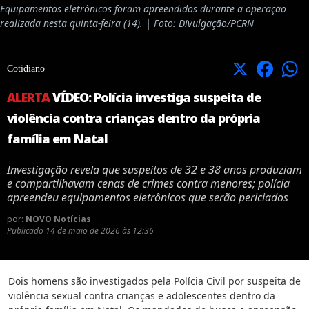
Equipamentos eletrônicos foram apreendidos durante a operação
realizada nesta quinta-feira (14). | Foto: Divulgação/PCRN
X
Facebook
Cotidiano
ALERTA
VÍDEO: Polícia investiga suspeita de
violência contra crianças dentro da própria
família em Natal
Investigação revela que suspeitos de 32 e 38 anos produziam
e compartilhavam cenas de crimes contra menores; polícia
apreendeu equipamentos eletrônicos que serão periciados
por:
NOVO Notícias
Publicado
14 de maio de 2026 às 12:36
Dois homens são investigados pela Polícia Civil por suspeita de
violência sexual contra crianças e adolescentes dentro da