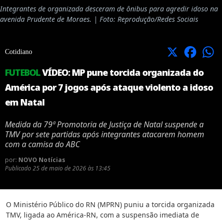
Integrantes de organizada desceram de ônibus para agredir idoso na
avenida Prudente de Moraes. | Foto: Reprodução/Redes Sociais
X
Facebook
Cotidiano
FUTEBOL
VÍDEO: MP pune torcida organizada do
América por 7 jogos após ataque violento a idoso
em Natal
Medida da 79ª Promotoria de Justiça de Natal suspende a
TMV por sete partidas após integrantes atacarem homem
com a camisa do ABC
por:
NOVO Notícias
Publicado
25 de maio de 2026 às 13:45
O Ministério Público do RN (MPRN) puniu a torcida organizada
TMV, ligada ao América-RN, com a suspensão imediata de