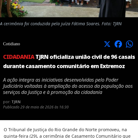
A cerimônia foi conduzida pela juíza Fátima Soares. Foto: TJRN
X
Facebook
Cotidiano
CIDADANIA
TJRN oficializa união civil de 96 casais
durante casamento comunitário em Extremoz
A ação integra as iniciativas desenvolvidas pelo Poder
Judiciário voltadas à ampliação do acesso da população aos
serviços da Justiça e à promoção da cidadania
por:
TJRN
Publicado
29 de maio de 2026 às 16:30
O Tribunal de Justiça do Rio Grande do Norte promoveu, na
quinta-feira (29), a cerimônia de Casamento Comunitário que