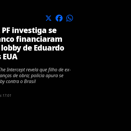
X
Facebook
WhatsApp
PF investiga se
anco financiaram
e lobby de Eduardo
s EUA
e Intercept revela que filho de ex-
nanças de obra; polícia apura se
by contra o Brasil
s 17:01