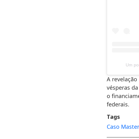
Um pos
A revelação
vésperas da
o financiam
federais.
Tags
Caso Maste