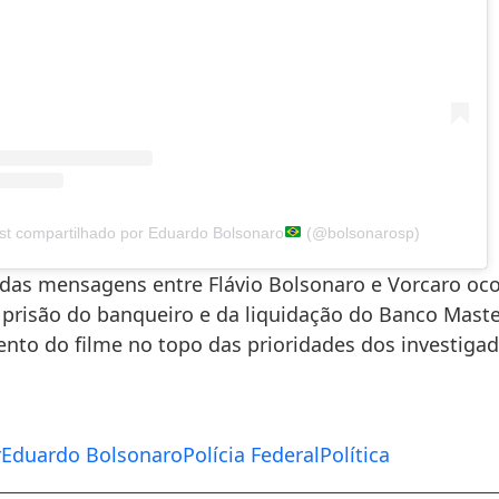
t compartilhado por Eduardo Bolsonaro
(@bolsonarosp)
 das mensagens entre Flávio Bolsonaro e Vorcaro oco
 prisão do banqueiro e da liquidação do Banco Maste
ento do filme no topo das prioridades dos investiga
r
Eduardo Bolsonaro
Polícia Federal
Política