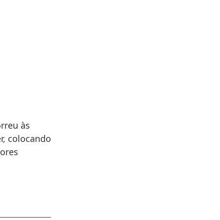
rreu às
r, colocando
dores