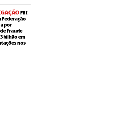
IGAÇÃO
FBI
a Federação
a por
 de fraude
,3 bilhão em
tações nos