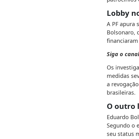
Lobby no
A PF apura 
Bolsonaro, 
financiaram
Siga o cana
Os investig
medidas sev
a revogação 
brasileiras.
O outro 
Eduardo Bol
Segundo o ex
seu status 