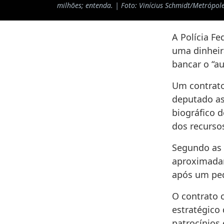
milhões; entenda. | Foto: Vinícius Schmidt/Metrópol
A Polícia Fe
uma dinheir
bancar o “a
Um contrato
deputado as
biográfico d
dos recurso
Segundo as 
aproximadam
após um ped
O contrato 
estratégico
patrocínios 