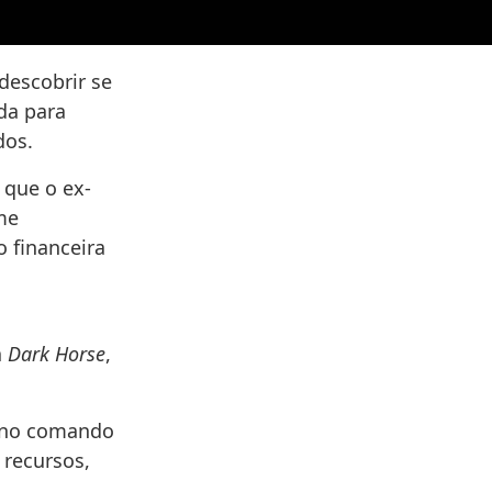
 descobrir se
da para
dos.
 que o ex-
me
o financeira
a
Dark Horse
,
) no comando
 recursos,