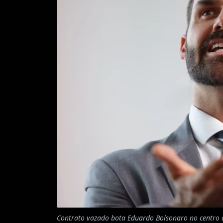
Contrato vazado bota Eduardo Bolsonaro no centro d