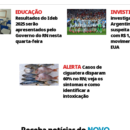
EDUCAÇÃO
INVEST
Resultados do Ideb
investig
2025 serão
Argentin
apresentados pelo
suspeita
Governo do RN nesta
com R$ 1
quarta-feira
movimen
EUA
ALERTA
Casos de
ciguatera disparam
60% no RN; veja os
sintomas e como
identificar a
intoxicação
Receba notícias do
NOVO