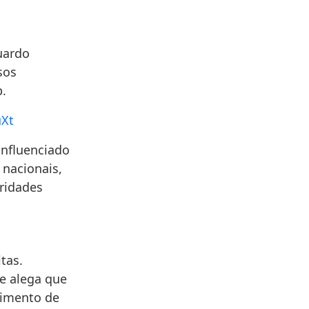
uardo
sos
.
uXt
influenciado
 nacionais,
oridades
tas.
le alega que
bimento de