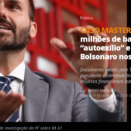
Política
CASO MASTER
milhões de b
“autoexílio” 
Bolsonaro no
Documento obtido pelo Th
presidente controlava fi
recursos financiaram lob
por:
NOVO Notícias
Publicado
15 de maio de 2026 à
e investigação da PF sobre R$ 61