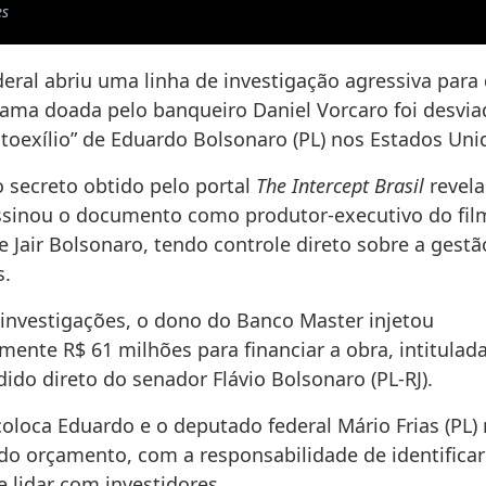
es
deral abriu uma linha de investigação agressiva para
ama doada pelo banqueiro Daniel Vorcaro foi desvia
utoexílio” de Eduardo Bolsonaro (PL) nos Estados Uni
 secreto obtido pelo portal
The Intercept Brasil
revela
sinou o documento como produtor-executivo do fil
e Jair Bolsonaro, tendo controle direto sobre a gestã
s.
investigações, o dono do Banco Master injetou
ente R$ 61 milhões para financiar a obra, intitulad
ido direto do senador Flávio Bolsonaro (PL-RJ).
coloca Eduardo e o deputado federal Mário Frias (PL
 do orçamento, com a responsabilidade de identificar
e lidar com investidores.