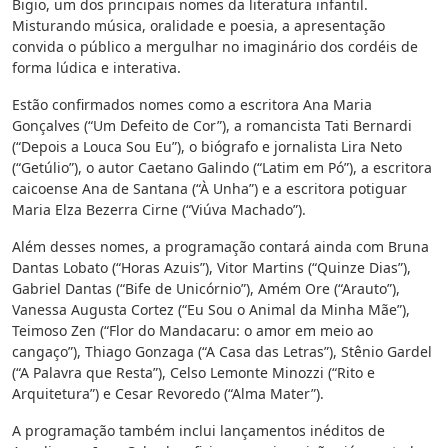
Bigio, um dos principais nomes da literatura infantil.
Misturando música, oralidade e poesia, a apresentação
convida o público a mergulhar no imaginário dos cordéis de
forma lúdica e interativa.
Estão confirmados nomes como a escritora Ana Maria
Gonçalves (“Um Defeito de Cor”), a romancista Tati Bernardi
(“Depois a Louca Sou Eu”), o biógrafo e jornalista Lira Neto
(“Getúlio”), o autor Caetano Galindo (“Latim em Pó”), a escritora
caicoense Ana de Santana (“À Unha”) e a escritora potiguar
Maria Elza Bezerra Cirne (“Viúva Machado”).
Além desses nomes, a programação contará ainda com Bruna
Dantas Lobato (“Horas Azuis”), Vitor Martins (“Quinze Dias”),
Gabriel Dantas (“Bife de Unicórnio”), Amém Ore (“Arauto”),
Vanessa Augusta Cortez (“Eu Sou o Animal da Minha Mãe”),
Teimoso Zen (“Flor do Mandacaru: o amor em meio ao
cangaço”), Thiago Gonzaga (“A Casa das Letras”), Stênio Gardel
(“A Palavra que Resta”), Celso Lemonte Minozzi (“Rito e
Arquitetura”) e Cesar Revoredo (“Alma Mater”).
A programação também inclui lançamentos inéditos de