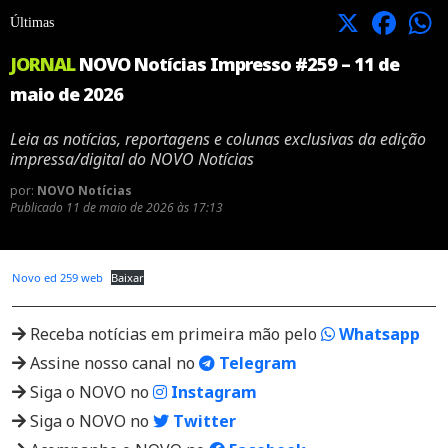
X
Facebook
Últimas
JORNAL
NOVO Notícias Impresso #259 – 11 de
maio de 2026
Leia as notícias, reportagens e colunas exclusivas da edição
impressa/digital do NOVO Notícias
por:
NOVO Notícias
Publicado
11 de maio de 2026 às 17:13
Novo ed 259 web
Baixar
Receba notícias em primeira mão pelo
Whatsapp
Assine nosso canal no
Telegram
Siga o NOVO no
Instagram
Siga o NOVO no
Twitter