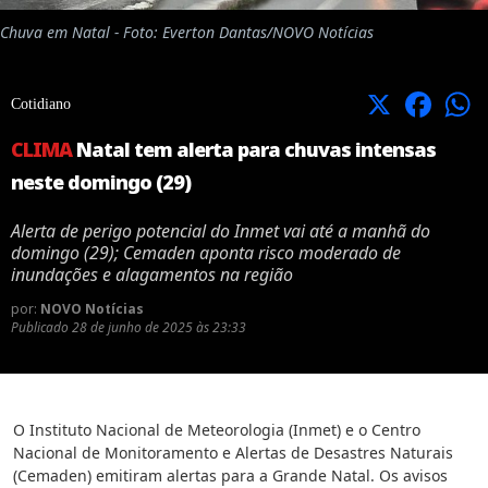
Chuva em Natal - Foto: Everton Dantas/NOVO Notícias
X
Facebook
Cotidiano
CLIMA
Natal tem alerta para chuvas intensas
neste domingo (29)
Alerta de perigo potencial do Inmet vai até a manhã do
domingo (29); Cemaden aponta risco moderado de
inundações e alagamentos na região
por:
NOVO Notícias
Publicado
28 de junho de 2025 às 23:33
O Instituto Nacional de Meteorologia (Inmet) e o Centro
Nacional de Monitoramento e Alertas de Desastres Naturais
(Cemaden) emitiram alertas para a Grande Natal. Os avisos