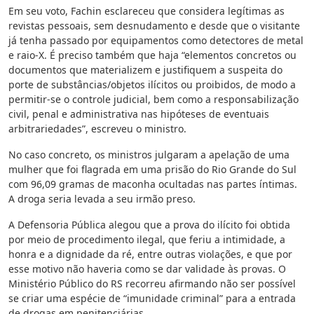
Em seu voto, Fachin esclareceu que considera legítimas as
revistas pessoais, sem desnudamento e desde que o visitante
já tenha passado por equipamentos como detectores de metal
e raio-X. É preciso também que haja “elementos concretos ou
documentos que materializem e justifiquem a suspeita do
porte de substâncias/objetos ilícitos ou proibidos, de modo a
permitir-se o controle judicial, bem como a responsabilização
civil, penal e administrativa nas hipóteses de eventuais
arbitrariedades”, escreveu o ministro.
No caso concreto, os ministros julgaram a apelação de uma
mulher que foi flagrada em uma prisão do Rio Grande do Sul
com 96,09 gramas de maconha ocultadas nas partes íntimas.
A droga seria levada a seu irmão preso.
A Defensoria Pública alegou que a prova do ilícito foi obtida
por meio de procedimento ilegal, que feriu a intimidade, a
honra e a dignidade da ré, entre outras violações, e que por
esse motivo não haveria como se dar validade às provas. O
Ministério Público do RS recorreu afirmando não ser possível
se criar uma espécie de “imunidade criminal” para a entrada
de drogas em penitenciárias.