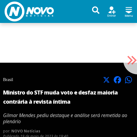
X
Facebook
Brasil
Ministro do STF muda voto e desfaz maioria
contrária à revista íntima
Gilmar Mendes pediu destaque e análise será remetida ao
plenário
por:
NOVO Notícias
Publicado
19 de maio de 2023 às 19:40