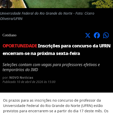
Universidade Federal do Rio Grande do Norte - Foto: Cícero
Oliveira/UFRN
X
Facebook
Cotidiano
OPORTUNIDADE
Inscrições para concurso da UFRN
encerram-se na próxima sexta-feira
Seleções contam com vagas para professores efetivos e
temporários do IMD
por:
NOVO Notícias
Publicado
10 de abril de 2026 às 15:00
Os prazos para as inscrições no concurso de professor da
Universidade Federal do Rio Grande do Norte (UFRN) estão
previstos para encerrarem-se a partir do dia 17 deste mês. Os