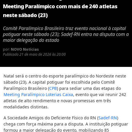
Meeting Paralímpico com mais de 240 atletas
neste sábado (23)
Comitê Paralímpico Brasileiro traz evento nacional à capital
potiguar neste sábado (23); Sadef-RN entra na disputa com a
maior delegação do estado
por:
NOVO Notícias
Publicado
21 de maio de 2026 às 20:00
Natal será o centro do esporte paralímpico do Nordeste neste
sábado (23). A capital potiguar foi escolhida pelo Comitê
Paralímpico Brasileiro (
CPB
) para sediar uma das etapas do
Meeting Paralímpico Loterias Caixa
, evento que vai reunir 242
atletas de alto rendimento e novas promessas em três
modalidades distintas.
A Sociedade Amigos do Deficiente Físico do RN (
Sadef-RN
)
chega com força máxima para a disputa. A instituição potiguar
formou a maior delegação do evento, mobilizando 85