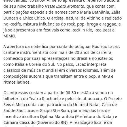
envolventes. No show, Almério apresenta o repertório autoral
de seu novo trabalho
Nesse Exato Momento
, que conta com
participações especiais de nomes como Maria Bethânia, Zélia
Duncan e Chico Chico. O artista, natural de Altinho e radicado
no Recife, mistura influências do rock, pop, brega e reggae, e
já se apresentou em festivais como Rock in Rio, Rec-Beat e
MIMO.
A abertura da noite fica por conta do potiguar Rodrigo Lacaz,
cantor e instrumentista com mais de 20 anos de carreira,
conhecido por suas apresentações no Brasil e no exterior,
como Itália e Coreia do Sul. No palco, Lacaz interpreta
clássicos da música mundial em diversos idiomas, além de
composições autorais que transitam entre o pop, a MPB e
ritmos latinos.
Os ingressos custam a partir de R$ 30 e estão à venda na
bilheteria do Teatro Riachuelo e pelo site uhuu.com. O Projeto
Seis e Meia conta com patrocínio da Unimed Natal, Casa de
Saúde São Lucas e Grupo SterBom, por meio das leis de
incentivo à cultura Djalma Maranhão (Prefeitura do Natal) e
Câmara Cascudo (Governo do RN). A realização local é da