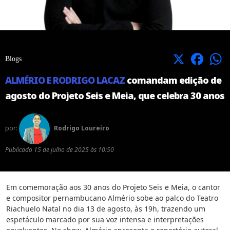
X
Facebook
Blogs
ALMÉRIO E RODRIGO LACAZ
comandam edição de
agosto do Projeto Seis e Meia, que celebra 30 anos
por:
Rodrigo Loureiro
Publicado
15 de julho de 2025 às 10:50
Em comemoração aos 30 anos do Projeto Seis e Meia, o cantor
e compositor pernambucano Almério sobe ao palco do Teatro
Riachuelo Natal no dia 13 de agosto, às 19h, trazendo um
espetáculo marcado por sua voz intensa e interpretações