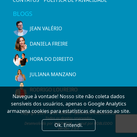
BLOGS
JEAN VALÉRIO
DANIELA FREIRE
HORA DO DIREITO
JULIANA MANZANO
RODRIGO LOUREIRO
Navegue à vontade! Nosso site não coleta dados
sensíveis dos usuários, apenas o Google Analytics
armazena cookies para estatísticas de acesso ao site.
Copyright 2024 - Novo Notícias - www.novonoticias.com.br
Todos os direitos reservados
Desenvolvido por INTERATIVA - Layout por ROBLEDDO
Ok. Entendi.
Versão: 2.0.0