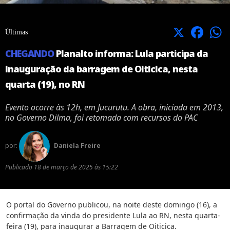
X
Facebook
Últimas
CHEGANDO
Planalto informa: Lula participa da
inauguração da barragem de Oiticica, nesta
quarta (19), no RN
Evento ocorre às 12h, em Jucurutu. A obra, iniciada em 2013,
no Governo Dilma, foi retomada com recursos do PAC
por:
Daniela Freire
Publicado
18 de março de 2025 às 15:22
O portal do Governo publicou, na noite deste domingo (16), a
confirmação da vinda do presidente Lula ao RN, nesta quarta-
feira (19), para inaugurar a Barragem de Oiticica.