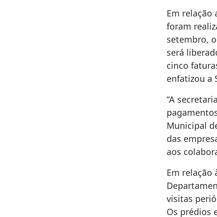
Em relação a
foram reali
setembro, o
será libera
cinco fatur
enfatizou a
“A secretar
pagamentos 
Municipal de
das empresa
aos colabora
Em relação à
Departamento
visitas peri
Os prédios 