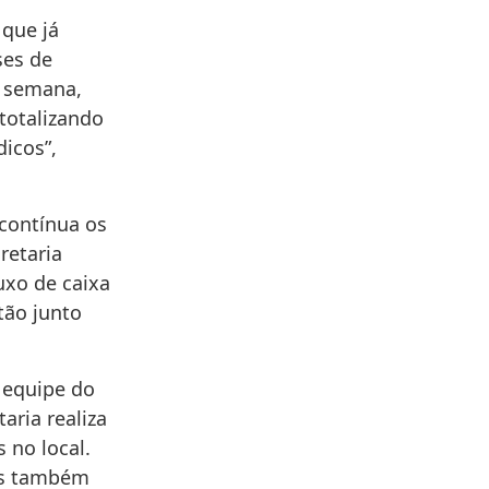
 que já
ses de
a semana,
totalizando
icos”,
 contínua os
retaria
uxo de caixa
tão junto
a equipe do
aria realiza
s no local.
dos também