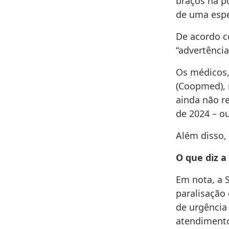
braços na p
de uma espe
De acordo c
“advertência
Os médicos,
(Coopmed), 
ainda não r
de 2024 – ou
Além disso,
O que diz a
Em nota, a 
paralisação
de urgência
atendimento