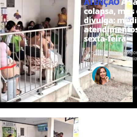
ATENÇÃO
A S
colapsa, mas
divulga: méd
atendimentos
sexta-feira
De acordo com a categori
serviu como “advertência
por:
Daniela Frei
Publicado
18 de maio de 2025 à