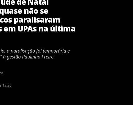
aúde de Natal
 quase não se
icos paralisaram
 em UPAs na última
a, a paralisação foi temporária e
” à gestão Paulinho Freire
re
s 19:30