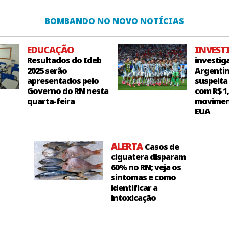
BOMBANDO NO NOVO NOTÍCIAS
EDUCAÇÃO
INVEST
Resultados do Ideb
investig
2025 serão
Argentin
apresentados pelo
suspeita
Governo do RN nesta
com R$ 1
quarta-feira
movimen
EUA
ALERTA
Casos de
ciguatera disparam
60% no RN; veja os
sintomas e como
identificar a
intoxicação