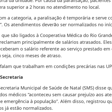
orta da unidade. Por causa da paralisação, paciente
ra superior a 2 horas no atendimento no local.
om a categoria, a paralisação é temporária e serve 
”. Os atendimentos deverão ser normalizados no iníc
 que são ligados à Cooperativa Médica do Rio Grand
reclamam principalmente de salários atrasados. Ele
eceberam o salário referente ao serviço prestado e
 seja, cinco meses de atraso.
 falam que trabalham em condições precárias nas UP
 Secretaria
Secretaria Municipal de Saúde de Natal (SMS) disse q
 dos médicos “aconteceu sem causar prejuízo aos at
 e emergência à população”. Além disso, registrou q
s já estão normalizados.