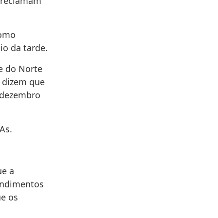
s reclamam
como
io da tarde.
e do Norte
s dizem que
m dezembro
As.
ue a
endimentos
ue os