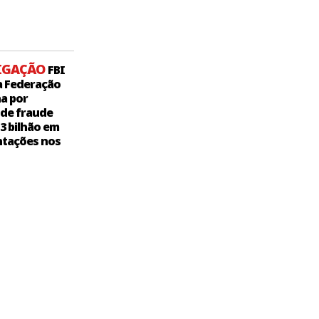
IGAÇÃO
FBI
a Federação
a por
 de fraude
,3 bilhão em
tações nos