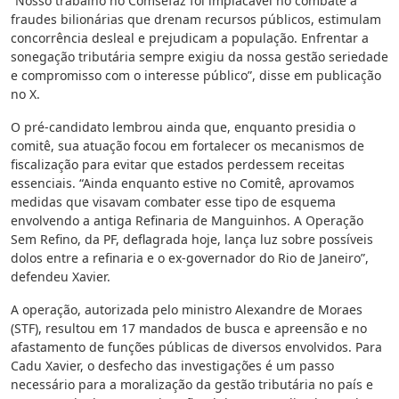
“Nosso trabalho no Comsefaz foi implacável no combate a
fraudes bilionárias que drenam recursos públicos, estimulam
concorrência desleal e prejudicam a população. Enfrentar a
sonegação tributária sempre exigiu da nossa gestão seriedade
e compromisso com o interesse público”, disse em publicação
no X.
O pré-candidato lembrou ainda que, enquanto presidia o
comitê, sua atuação focou em fortalecer os mecanismos de
fiscalização para evitar que estados perdessem receitas
essenciais. “Ainda enquanto estive no Comitê, aprovamos
medidas que visavam combater esse tipo de esquema
envolvendo a antiga Refinaria de Manguinhos. A Operação
Sem Refino, da PF, deflagrada hoje, lança luz sobre possíveis
dolos entre a refinaria e o ex-governador do Rio de Janeiro”,
defendeu Xavier.
A operação, autorizada pelo ministro Alexandre de Moraes
(STF), resultou em 17 mandados de busca e apreensão e no
afastamento de funções públicas de diversos envolvidos. Para
Cadu Xavier, o desfecho das investigações é um passo
necessário para a moralização da gestão tributária no país e