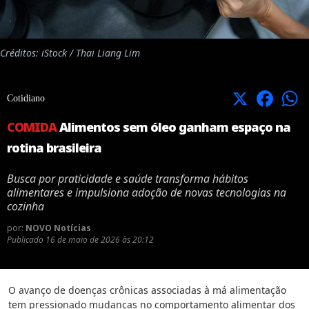
Créditos: iStock / Thai Liang Lim
X
Facebook
Cotidiano
COMIDA
Alimentos sem óleo ganham espaço na
rotina brasileira
Busca por praticidade e saúde transforma hábitos
alimentares e impulsiona adoção de novas tecnologias na
cozinha
por:
NOVO Notícias
Publicado
16 de maio de 2026 às 20:12
O avanço de doenças crônicas associadas à má alimentação
tem pressionado mudanças no comportamento alimentar dos