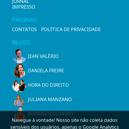
JORNAL
IMPRESSO
PÁGINAS
CONTATOS
POLÍTICA DE PRIVACIDADE
BLOGS
JEAN VALÉRIO
DANIELA FREIRE
HORA DO DIREITO
JULIANA MANZANO
RODRIGO LOUREIRO
Navegue à vontade! Nosso site não coleta dados
sensíveis dos usuários, apenas o Google Analytics