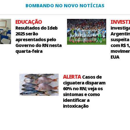
BOMBANDO NO NOVO NOTÍCIAS
EDUCAÇÃO
INVEST
Resultados do Ideb
investig
2025 serão
Argentin
apresentados pelo
suspeita
Governo do RN nesta
com R$ 1
quarta-feira
movimen
EUA
ALERTA
Casos de
ciguatera disparam
60% no RN; veja os
sintomas e como
identificar a
intoxicação