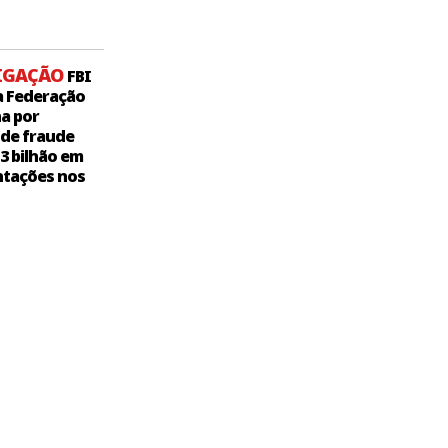
IGAÇÃO
FBI
a Federação
a por
 de fraude
,3 bilhão em
tações nos