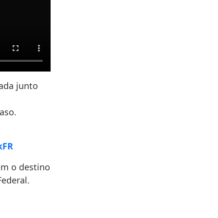
ada junto
aso.
kFR
em o destino
Federal.