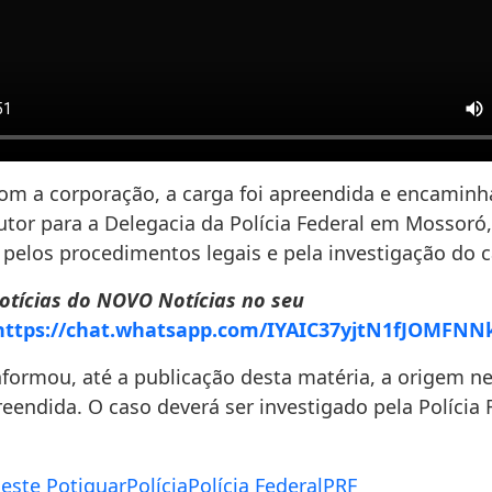
om a corporação, a carga foi apreendida e encaminh
tor para a Delegacia da Polícia Federal em Mossoró,
 pelos procedimentos legais e pela investigação do c
otícias do NOVO Notícias no seu
https://chat.whatsapp.com/IYAIC37yjtN1fJOMFNN
nformou, até a publicação desta matéria, a origem n
eendida. O caso deverá ser investigado pela Polícia 
este Potiguar
Polícia
Polícia Federal
PRF