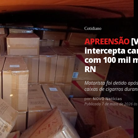
Cotidiano
APREENSÃO
[V
intercepta c
com 100 mil m
RN
Motorista foi detido apó
caixas de cigarros duran
por:
NOVO Notícias
Publicado
7 de maio de 2026 às