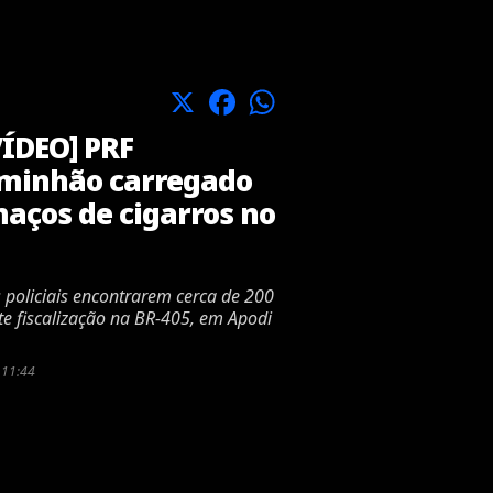
X
Facebook
WhatsApp
ÍDEO] PRF
aminhão carregado
aços de cigarros no
s policiais encontrarem cerca de 200
te fiscalização na BR-405, em Apodi
 11:44