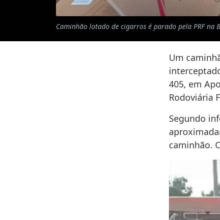
Caminhão lotado de cigarros é parado pela PRF na B
Um caminhão
interceptado
405, em Apod
Rodoviária Fe
Segundo inf
aproximadam
caminhão. O 