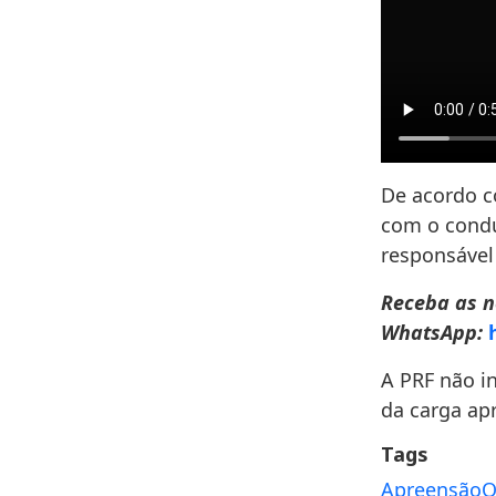
De acordo c
com o condu
responsável
Receba as n
WhatsApp:
A PRF não i
da carga apr
Tags
Apreensão
O