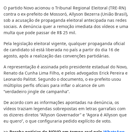
O partido Novo acionou o Tribunal Regional Eleitoral (TRE-RN)
contra o ex-prefeito de Mossoró, Allyson Bezerra (União Brasil),
sob a acusação de propaganda eleitoral antecipada nas redes
sociais. A denúncia quer a remoção imediata dos vídeos e uma
multa que pode passar de R$ 25 mil.
Pela legislação eleitoral vigente, qualquer propaganda oficial
de candidato só está liberada no país a partir do dia 16 de
agosto, após a realização das convenções partidárias.
A representação é assinada pelo presidente estadual do Novo,
Renato da Cunha Lima Filho, e pelos advogados Erick Pereira e
Leonardo Palitot. Segundo o documento, o ex-prefeito usou
múltiplos perfis oficiais para inflar o alcance de um
“verdadeiro jingle de campanha”.
De acordo com as informações apontadas na denúncia, os
vídeos traziam legendas sobrepostas em letras garrafais com
os dizeres diretos “Allyson Governador” e “Agora é Allyson que
eu quero”, o que configuraria pedido explícito de voto.
>> Receba notícias do NOVO em tempo real pelo
WhatsApp