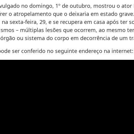
vulgado no domingo, 1º de outubro, mostrou o ator 
frer o atropelamento que o deixaria em estado grave.
 na sexta-feira, 29, e se recupera em casa após ter s
ismos – múltiplas lesões que ocorrem, ao mesmo t
órgão ou sistema do corpo em decorrência de um t
pode ser conferido no seguinte endereço na internet: