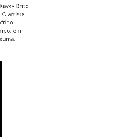
Kayky Brito
 O artista
ofrido
empo, em
rauma.