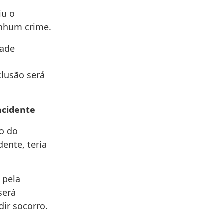
iu o
enhum crime.
dade
clusão será
acidente
so do
dente, teria
 pela
será
dir socorro.