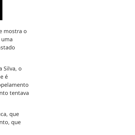
 e mostra o
e uma
astado
Silva, o
e é
ropelamento
nto tentava
uca, que
nto, que