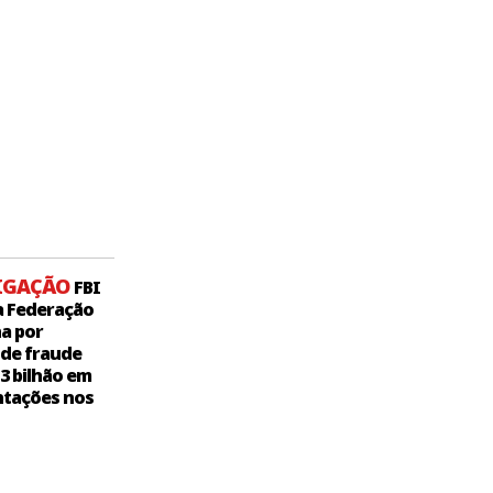
IGAÇÃO
FBI
a Federação
a por
 de fraude
,3 bilhão em
tações nos