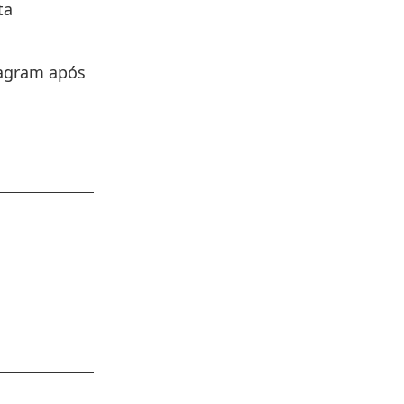
ta
tagram após