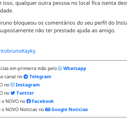
 isso, qualquer outra pessoa no local fica isenta des
idade.
Bruno bloqueou os comentários do seu perfil do Ins
r supostamente não ter prestado ajuda ao amigo.
nto
bruno
Kayky
ícias em primeira mão pelo
Whatsapp
so canal no
Telegram
VO no
Instagram
VO no
Twitter
 o NOVO no
Facebook
o NOVO Notícias no
Google Notícias