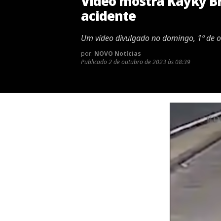
Vídeo mostra Kayky Br
acidente
Um vídeo divulgado no domingo, 1º de ou
por:
NOVO Notícias
Publicado
2 de outubro de 2023 às 08:39