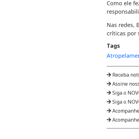
Como ele fez
responsabil
Nas redes, 
críticas po
Tags
Atropelame
Receba not
Assine nos
Siga o NO
Siga o NO
Acompanhe
Acompanhe 