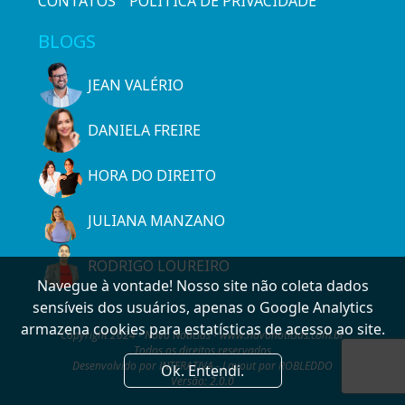
CONTATOS
POLÍTICA DE PRIVACIDADE
BLOGS
JEAN VALÉRIO
DANIELA FREIRE
HORA DO DIREITO
JULIANA MANZANO
RODRIGO LOUREIRO
Navegue à vontade! Nosso site não coleta dados
sensíveis dos usuários, apenas o Google Analytics
armazena cookies para estatísticas de acesso ao site.
Copyright 2024 - Novo Notícias - www.novonoticias.com.br
Todos os direitos reservados
Desenvolvido por INTERATIVA - Layout por ROBLEDDO
Ok. Entendi.
Versão: 2.0.0