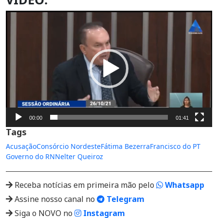
Tocador
de
vídeo
00:00
01:41
Tags
Acusação
Consórcio Nordeste
Fátima Bezerra
Francisco do PT
Governo do RN
Nelter Queiroz
Receba notícias em primeira mão pelo
Whatsapp
Assine nosso canal no
Telegram
Siga o NOVO no
Instagram