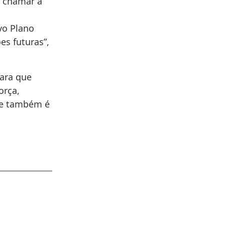
a chamar a
vo Plano
es futuras”,
ara que
orça,
Ele também é