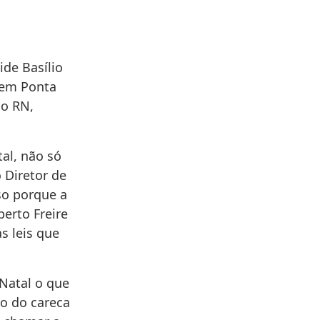
ide Basílio
, em Ponta
do RN,
tal, não só
 Diretor de
so porque a
berto Freire
s leis que
Natal o que
ro do careca