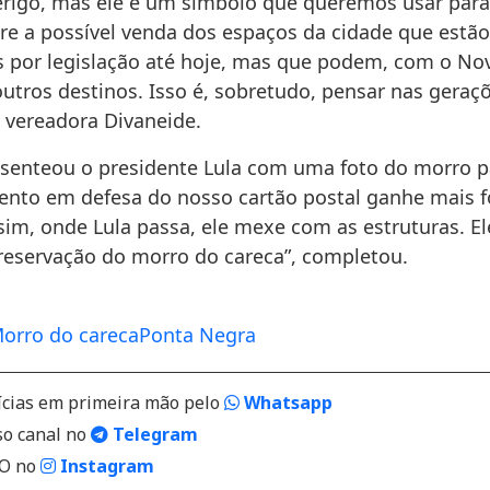
erigo, mas ele é um símbolo que queremos usar par
re a possível venda dos espaços da cidade que estão
 por legislação até hoje, mas que podem, com o No
 outros destinos. Isso é, sobretudo, pensar nas geraçõ
 vereadora Divaneide.
esenteou o presidente Lula com uma foto do morro p
nto em defesa do nosso cartão postal ganhe mais f
sim, onde Lula passa, ele mexe com as estruturas. 
preservação do morro do careca”, completou.
orro do careca
Ponta Negra
ícias em primeira mão pelo
Whatsapp
so canal no
Telegram
VO no
Instagram