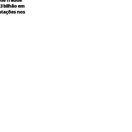
 de fraude
,3 bilhão em
tações nos