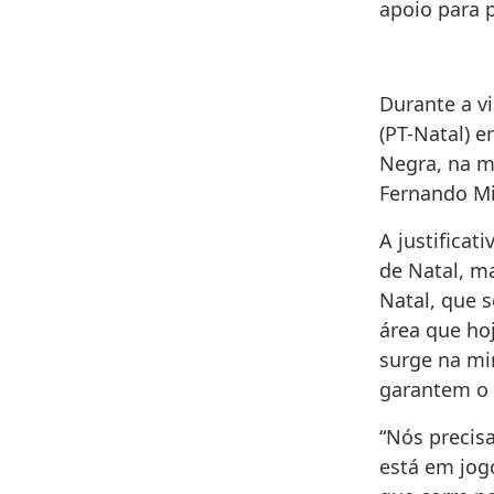
apoio para 
Durante a vi
(PT-Natal) 
Negra, na m
Fernando Mi
A justificat
de Natal, m
Natal, que 
área que hoj
surge na mi
garantem o d
“Nós precis
está em jog