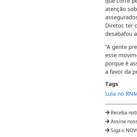
que corre p
atenção sob
assegurados
Diretor, ter
desabafou a
“A gente pr
esse movime
porque é as
a favor da 
Tags
Lula no RN
M
Receba not
Assine nos
Siga o NO