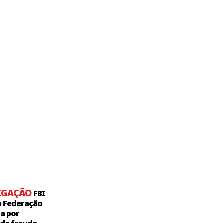
IGAÇÃO
FBI
a Federação
a por