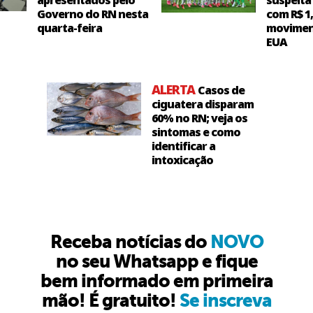
apresentados pelo
suspeita
Governo do RN nesta
com R$ 1
quarta-feira
movimen
EUA
ALERTA
Casos de
ciguatera disparam
60% no RN; veja os
sintomas e como
identificar a
intoxicação
Receba notícias do
NOVO
no seu Whatsapp e fique
bem informado em primeira
mão! É gratuito!
Se inscreva