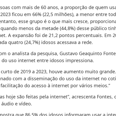
ssoas com mais de 60 anos, a proporção de quem us
2023 ficou em 66% (22,5 milhões), a menor entre tod
 entanto, esse grupo é o que mais cresce, proporcion
 quando menos da metade (44,8%) desse público tin
net. A expansão foi de 21,2 pontos percentuais. Em 
da quatro (24,7%) idosos acessava a rede.
om o analista da pesquisa, Gustavo Geaquinto Fonte
 do uso internet entre idosos impressiona.
 curto de 2019 a 2023, houve aumento muito grande.
ionado com a disseminação do uso da internet no cot
facilitação do acesso à internet por vários meios.”
as hoje são feitas pela internet”, acrescenta Fontes, 
 áudio e vídeo.
mostra que 86,5% dos idosos informaram usar a inte