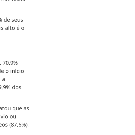
% de seus
s alto é o
, 70,9%
e o início
a a
9,9% dos
tatou que as
nvio ou
eos (87,6%),