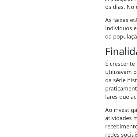
os dias. No
As faixas et
indivíduos 
da populaçã
Finali
É crescente 
utilizavam 
da série his
praticament
lares que a
Ao investiga
atividades m
recebimento 
redes sociai