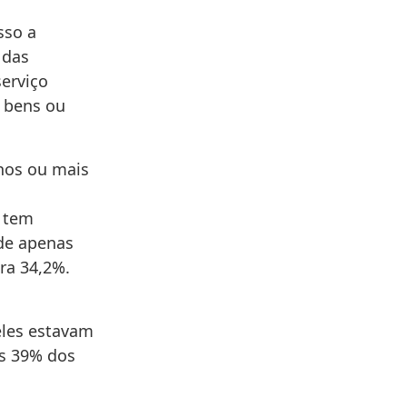
sso a
 das
erviço
r bens ou
nos ou mais
V tem
 de apenas
ra 34,2%.
eles estavam
as 39% dos