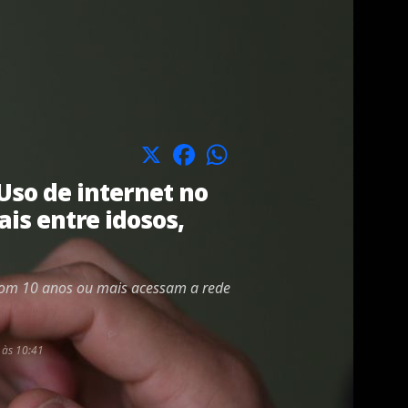
X
Facebook
WhatsApp
Uso de internet no
ais entre idosos,
 com 10 anos ou mais acessam a rede
 às 10:41