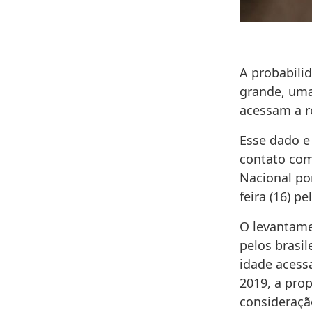
A probabili
grande, uma
acessam a r
Esse dado e
contato com
Nacional po
feira (16) pe
O levantame
pelos brasi
idade acess
2019, a pro
consideração