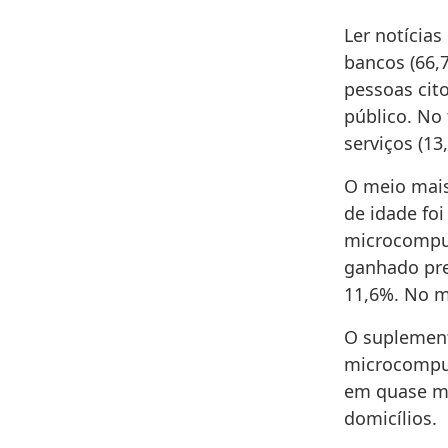
Ler notícias
bancos (66,
pessoas ci
público. No 
serviços (13
O meio mais
de idade foi
microcomput
ganhado pre
11,6%. No m
O suplemen
microcomput
em quase me
domicílios.