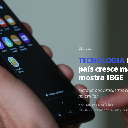
Últimas
TECNOLOGIA
país cresce m
mostra IBGE
Maioria dos brasileiros
no celular
por:
NOVO Notícias
Publicado
16 de agosto de 2024