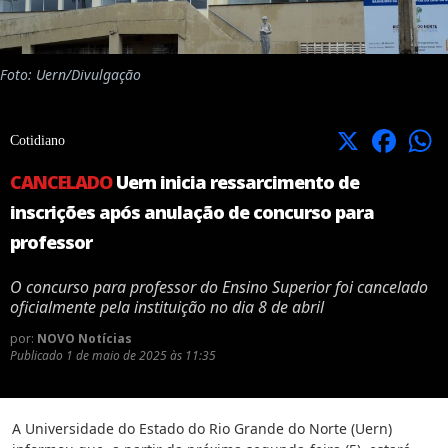
Foto: Uern/Divulgação
X
Facebook
Cotidiano
CANCELADO
Uern inicia ressarcimento de
inscrições após anulação de concurso para
professor
O concurso para professor do Ensino Superior foi cancelado
oficialmente pela instituição no dia 8 de abril
por:
NOVO Notícias
Publicado
1 de maio de 2025 às 11:35
A Universidade do Estado do Rio Grande do Norte (Uern)