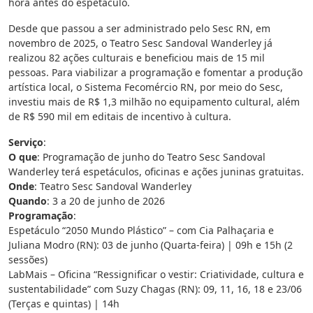
hora antes do espetáculo.
Desde que passou a ser administrado pelo Sesc RN, em
novembro de 2025, o Teatro Sesc Sandoval Wanderley já
realizou 82 ações culturais e beneficiou mais de 15 mil
pessoas. Para viabilizar a programação e fomentar a produção
artística local, o Sistema Fecomércio RN, por meio do Sesc,
investiu mais de R$ 1,3 milhão no equipamento cultural, além
de R$ 590 mil em editais de incentivo à cultura.
Serviço
:
O que
: Programação de junho do Teatro Sesc Sandoval
Wanderley terá espetáculos, oficinas e ações juninas gratuitas.
Onde
: Teatro Sesc Sandoval Wanderley
Quando
: 3 a 20 de junho de 2026
Programação
:
Espetáculo “2050 Mundo Plástico” – com Cia Palhaçaria e
Juliana Modro (RN): 03 de junho (Quarta-feira) | 09h e 15h (2
sessões)
LabMais – Oficina “Ressignificar o vestir: Criatividade, cultura e
sustentabilidade” com Suzy Chagas (RN): 09, 11, 16, 18 e 23/06
(Terças e quintas) | 14h