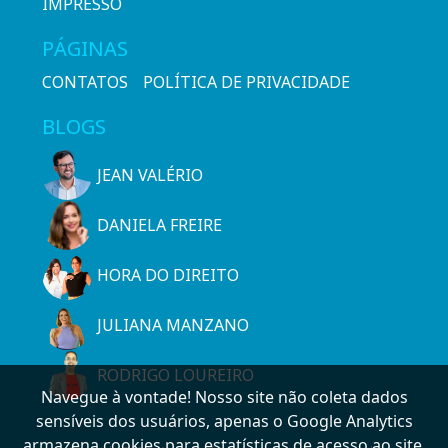
IMPRESSO
PÁGINAS
CONTATOS
POLÍTICA DE PRIVACIDADE
BLOGS
JEAN VALÉRIO
DANIELA FREIRE
HORA DO DIREITO
JULIANA MANZANO
RODRIGO LOUREIRO
Navegue à vontade! Nosso site não coleta dados
sensíveis dos usuários, apenas o Google Analytics
armazena cookies para estatísticas de acesso ao site.