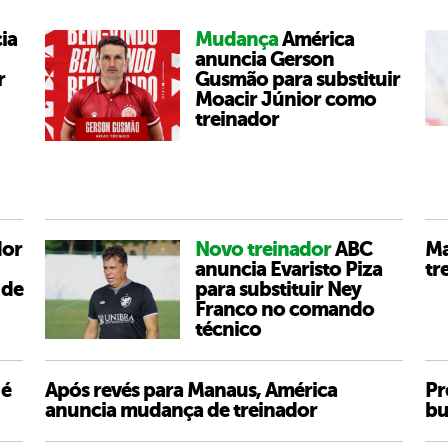
ia
Mudança
América
anuncia Gerson
r
Gusmão para substituir
Moacir Júnior como
treinador
dor
Novo treinador
ABC
Ma
anuncia Evaristo Piza
tr
 de
para substituir Ney
Franco no comando
técnico
 é
Após revés para Manaus, América
Pr
anuncia mudança de treinador
bu