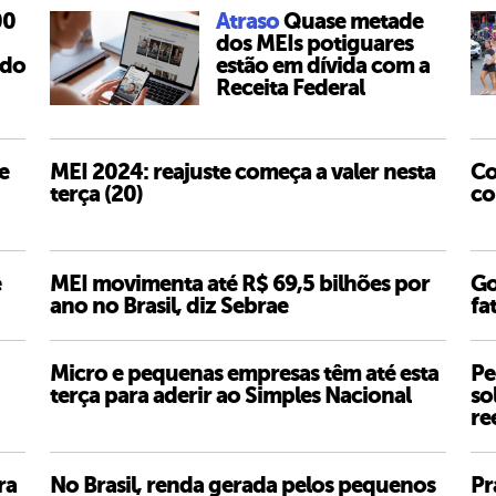
00
Atraso
Quase metade
dos MEIs potiguares
 do
estão em dívida com a
Receita Federal
e
MEI 2024: reajuste começa a valer nesta
Co
terça (20)
co
e
MEI movimenta até R$ 69,5 bilhões por
Go
ano no Brasil, diz Sebrae
fa
Micro e pequenas empresas têm até esta
Pe
terça para aderir ao Simples Nacional
so
re
ra
No Brasil, renda gerada pelos pequenos
Pr