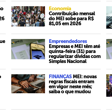
ão
Economia
Contribuição mensal
26
do MEI sobe para R$
81,05 em 2026
que
Empreendedores
Empresas e MEI têm até
quinta-feira (31) para
regularizar dívidas com
Simples Nacional
o
FINANÇAS
MEI: novas
regras fiscais entram
em vigor neste mês;
saiba o que mudou