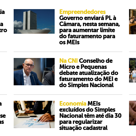
ia
Empreendedores
Governo enviará PL à
ra
Câmara, nesta semana,
tro
para aumentar limite
do faturamento para
os MEIs
Na CNI
Conselho de
Micro e Pequenas
debate atualização do
faturamento do MEI e
do Simples Nacional
a
Economia
MEIs
excluídos do Simples
se
Nacional têm até dia 30
as
para regularizar
situação cadastral