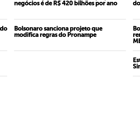
negócios é de R$ 420 bilhões por ano
do
 do
Bolsonaro sanciona projeto que
Bo
modifica regras do Pronampe
re
ME
Es
Si