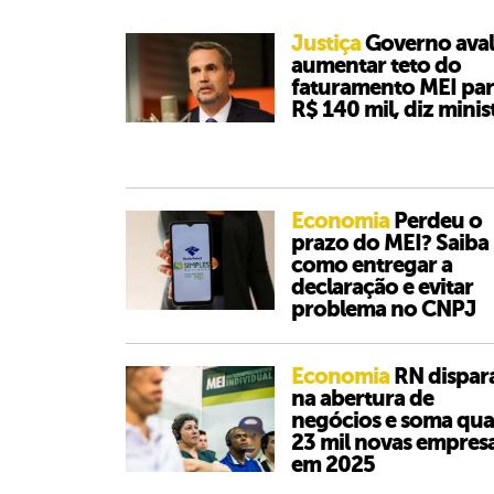
Justiça
Governo aval
aumentar teto do
faturamento MEI pa
R$ 140 mil, diz minis
Economia
Perdeu o
prazo do MEI? Saiba
como entregar a
declaração e evitar
problema no CNPJ
Economia
RN dispar
na abertura de
negócios e soma qua
23 mil novas empres
em 2025