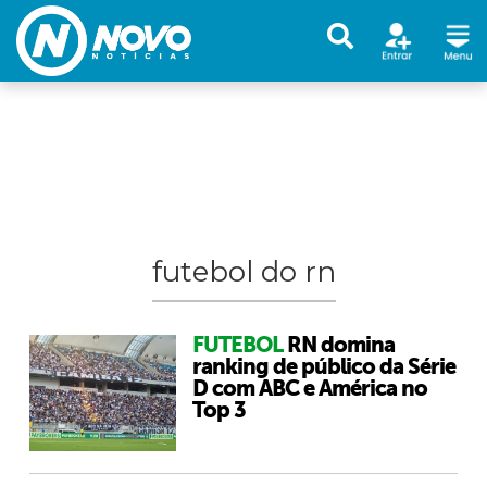
futebol do rn
FUTEBOL
RN domina
ranking de público da Série
D com ABC e América no
Top 3