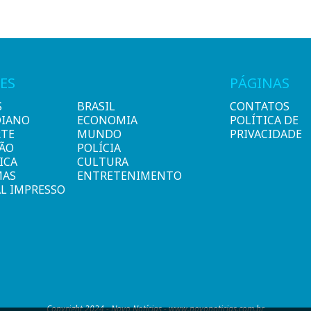
ES
PÁGINAS
S
BRASIL
CONTATOS
DIANO
ECONOMIA
POLÍTICA DE
RTE
MUNDO
PRIVACIDADE
IÃO
POLÍCIA
ICA
CULTURA
MAS
ENTRETENIMENTO
L IMPRESSO
Copyright 2024 - Novo Notícias - www.novonoticias.com.br