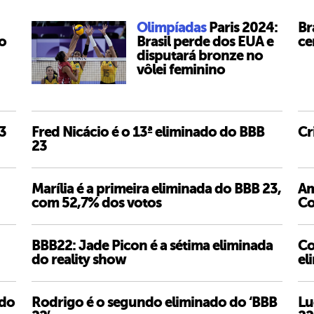
Olimpíadas
Paris 2024:
Br
 o
Brasil perde dos EUA e
ce
disputará bronze no
vôlei feminino
23
Fred Nicácio é o 13ª eliminado do BBB
Cr
23
Marília é a primeira eliminada do BBB 23,
Am
com 52,7% dos votos
Co
BBB22: Jade Picon é a sétima eliminada
Co
do reality show
el
 do
Rodrigo é o segundo eliminado do ‘BBB
Lu