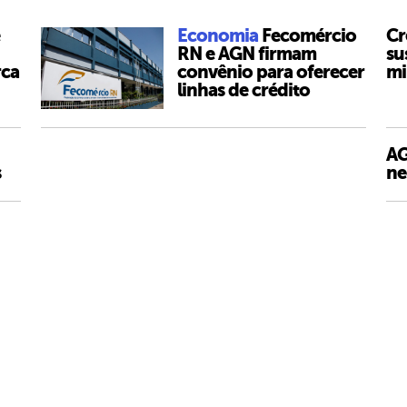
Economia
Fecomércio
Cr
RN e AGN firmam
su
rca
convênio para oferecer
mi
linhas de crédito
AG
s
ne