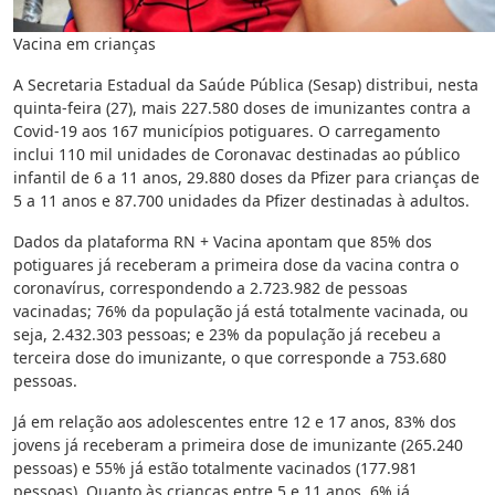
Vacina em crianças
A Secretaria Estadual da Saúde Pública (Sesap) distribui, nesta
quinta-feira (27), mais 227.580 doses de imunizantes contra a
Covid-19 aos 167 municípios potiguares. O carregamento
inclui 110 mil unidades de Coronavac destinadas ao público
infantil de 6 a 11 anos, 29.880 doses da Pfizer para crianças de
5 a 11 anos e 87.700 unidades da Pfizer destinadas à adultos.
Dados da plataforma RN + Vacina apontam que 85% dos
potiguares já receberam a primeira dose da vacina contra o
coronavírus, correspondendo a 2.723.982 de pessoas
vacinadas; 76% da população já está totalmente vacinada, ou
seja, 2.432.303 pessoas; e 23% da população já recebeu a
terceira dose do imunizante, o que corresponde a 753.680
pessoas.
Já em relação aos adolescentes entre 12 e 17 anos, 83% dos
jovens já receberam a primeira dose de imunizante (265.240
pessoas) e 55% já estão totalmente vacinados (177.981
pessoas). Quanto às crianças entre 5 e 11 anos, 6% já