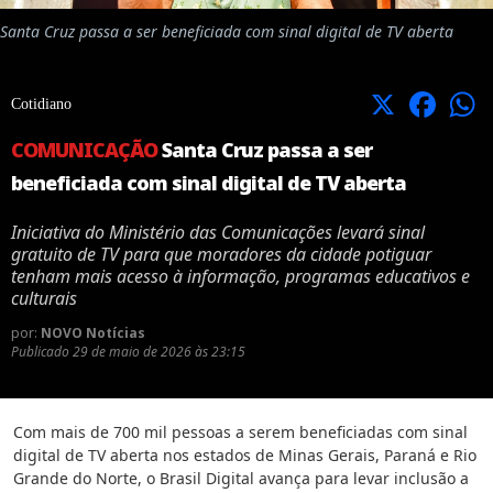
Santa Cruz passa a ser beneficiada com sinal digital de TV aberta
X
Facebook
Cotidiano
COMUNICAÇÃO
Santa Cruz passa a ser
beneficiada com sinal digital de TV aberta
Iniciativa do Ministério das Comunicações levará sinal
gratuito de TV para que moradores da cidade potiguar
tenham mais acesso à informação, programas educativos e
culturais
por:
NOVO Notícias
Publicado
29 de maio de 2026 às 23:15
Com mais de 700 mil pessoas a serem beneficiadas com sinal
digital de TV aberta nos estados de Minas Gerais, Paraná e Rio
Grande do Norte, o Brasil Digital avança para levar inclusão a