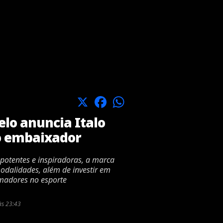
X
Facebook
WhatsApp
lo anuncia Italo
o embaixador
potentes e inspiradoras, a marca
odalidades, além de investir em
rmadores no esporte
às 23:43