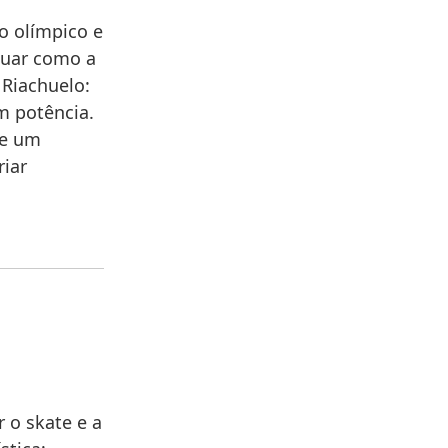
o olímpico e
guar como a
 Riachuelo:
m potência.
de um
iar
 o skate e a