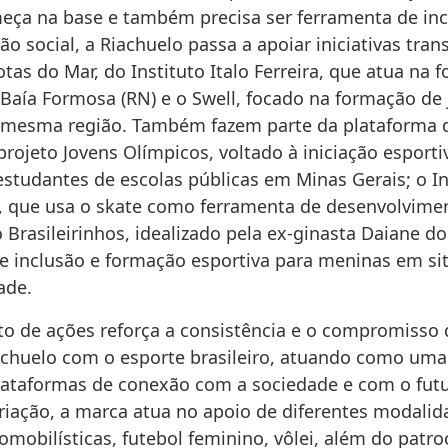
eça na base e também precisa ser ferramenta de inc
o social, a Riachuelo passa a apoiar iniciativas tra
as do Mar, do Instituto Italo Ferreira, que atua na 
Baía Formosa (RN) e o Swell, focado na formação de
a mesma região. Também fazem parte da plataforma 
rojeto Jovens Olímpicos, voltado à iniciação esporti
estudantes de escolas públicas em Minas Gerais; o In
, que usa o skate como ferramenta de desenvolvime
Brasileirinhos, idealizado pela ex-ginasta Daiane do
 inclusão e formação esportiva para meninas em si
ade.
to de ações reforça a consistência e o compromisso 
achuelo com o esporte brasileiro, atuando como uma
plataformas de conexão com a sociedade e com o futu
riação, a marca atua no apoio de diferentes modali
omobilísticas, futebol feminino, vôlei, além do patro