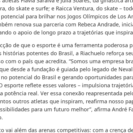
 atletas Flávia Saraiva e Júlia Soares, da ginástica artí
a, do skate e surfe; e Raicca Ventura, do skate – t
potencial para brilhar nos Jogos Olímpicos de Los A
bém renova sua parceria com Rebeca Andrade, inic
ando o apoio de longo prazo a trajetórias que inspir
cção de que o esporte é uma ferramenta poderosa p
s histórias potentes do Brasil, a Riachuelo reforça se
 com o país que acredita. “Somos uma empresa bras
 que desde a fundação é guiada pelo legado de Neva
 no potencial do Brasil e gerando oportunidades par
 O esporte reflete esses valores – impulsiona trajetór
ua potência real. Ver essa conexão reapresentada pelo
antos outros atletas que inspiram, reafirma nosso p
ossibilidades para um futuro melhor”, afirma André F
o.
to vai além das arenas competitivas: com a crença d