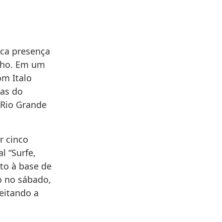
rca presença
unho. Em um
om Italo
tas do
 Rio Grande
r cinco
l “Surfe,
to à base de
o no sábado,
peitando a