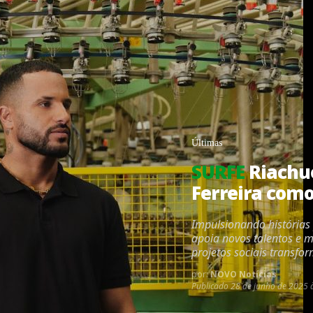
Últimas
SURFE
Riachue
Ferreira com
Impulsionando histórias 
apoia novos talentos e m
projetos sociais transfo
por:
NOVO Notícias
Publicado
28 de junho de 2025 