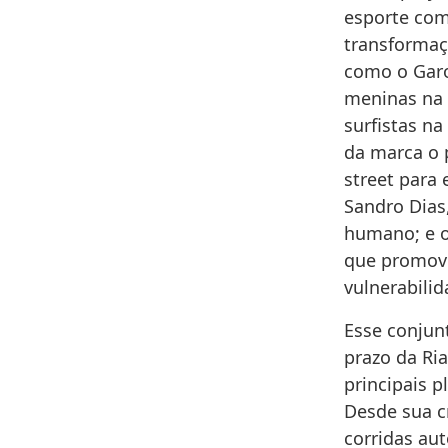
esporte com
transformaçã
como o Garot
meninas na 
surfistas n
da marca o p
street para 
Sandro Dias
humano; e o 
que promove
vulnerabilid
Esse conjun
prazo da Ri
principais 
Desde sua c
corridas aut