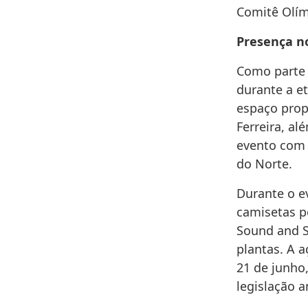
Comitê Olímp
Presença n
Como parte 
durante a e
espaço prop
Ferreira, al
evento com 
do Norte.
Durante o e
camisetas po
Sound and S
plantas. A a
21 de junho,
legislação a