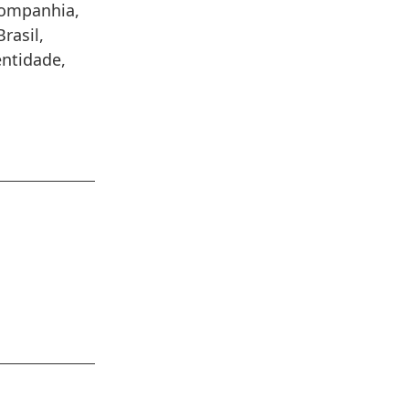
companhia,
rasil,
ntidade,