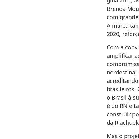
ginástica, as
Brenda Mour
com grande 
A marca tam
2020, reforç
Com a convi
amplificar a
compromisso
nordestina,
acreditando
brasileiros.
o Brasil à s
é do RN e t
construir p
da Riachuel
Mas o proje