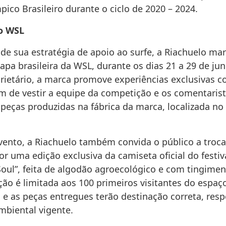
ico Brasileiro durante o ciclo de 2020 – 2024.
o WSL
de sua estratégia de apoio ao surfe, a Riachuelo ma
tapa brasileira da WSL, durante os dias 21 a 29 de j
rietário, a marca promove experiências exclusivas c
ém de vestir a equipe da competição e os comentaris
peças produzidas na fábrica da marca, localizada no
vento, a Riachuelo também convida o público a troca
r uma edição exclusiva da camiseta oficial do festiva
oul”, feita de algodão agroecológico e com tingimen
ção é limitada aos 100 primeiros visitantes do espaç
 e as peças entregues terão destinação correta, res
mbiental vigente.