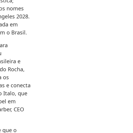
stica;
odos nomes
ngeles 2028.
iada em
am o Brasil.
ara
u
ileira e
ldo Rocha,
a os
ias e conecta
 Italo, que
apel em
arber, CEO
e que o