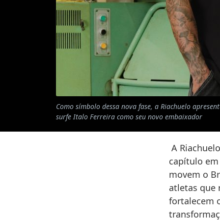
Como símbolo dessa nova fase, a Riachuelo apresen
surfe Italo Ferreira como seu novo embaixador
A Riachuelo
capítulo em 
movem o Bra
atletas que 
fortalecem 
transformaç