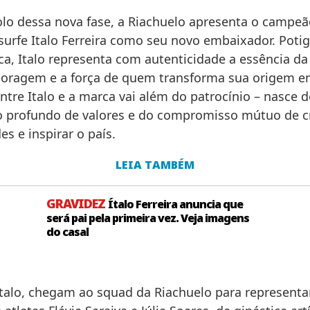
o dessa nova fase, a Riachuelo apresenta o campeã
surfe Italo Ferreira como seu novo embaixador. Poti
ca, Italo representa com autenticidade a essência da
, coragem e a força de quem transforma sua origem e
ntre Italo e a marca vai além do patrocínio – nasce 
 profundo de valores e do compromisso mútuo de cr
s e inspirar o país.
LEIA TAMBÉM
GRAVIDEZ
Ítalo Ferreira anuncia que
será pai pela primeira vez. Veja imagens
do casal
Italo, chegam ao squad da Riachuelo para representar