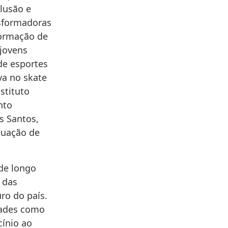
lusão e
nsformadoras
formação de
 jovens
de esportes
va no skate
stituto
nto
s Santos,
tuação de
de longo
 das
ro do país.
dades como
cínio ao