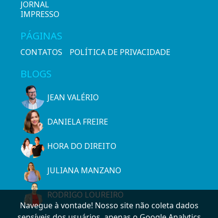
JORNAL
IMPRESSO
PÁGINAS
CONTATOS
POLÍTICA DE PRIVACIDADE
BLOGS
JEAN VALÉRIO
DANIELA FREIRE
HORA DO DIREITO
JULIANA MANZANO
RODRIGO LOUREIRO
Navegue à vontade! Nosso site não coleta dados
sensíveis dos usuários, apenas o Google Analytics