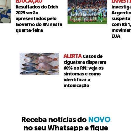
EDUCAÇÃO
INVEST
Resultados do Ideb
investig
2025 serão
Argentin
apresentados pelo
suspeita
Governo do RN nesta
com R$ 1
quarta-feira
movimen
EUA
ALERTA
Casos de
ciguatera disparam
60% no RN; veja os
sintomas e como
identificar a
intoxicação
Receba notícias do
NOVO
no seu Whatsapp e fique