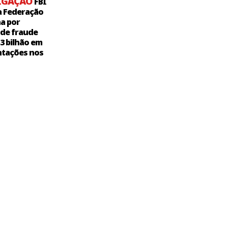
IGAÇÃO
FBI
a Federação
a por
 de fraude
,3 bilhão em
tações nos