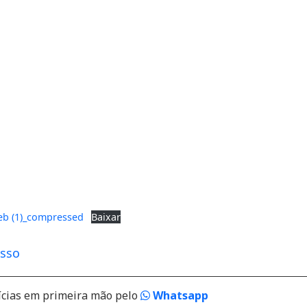
eb (1)_compressed
Baixar
esso
ícias em primeira mão pelo
Whatsapp