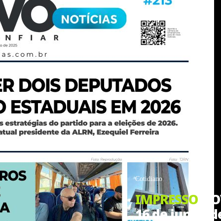
Cotidiano
IMPRESSO
NOV
16 de junho d