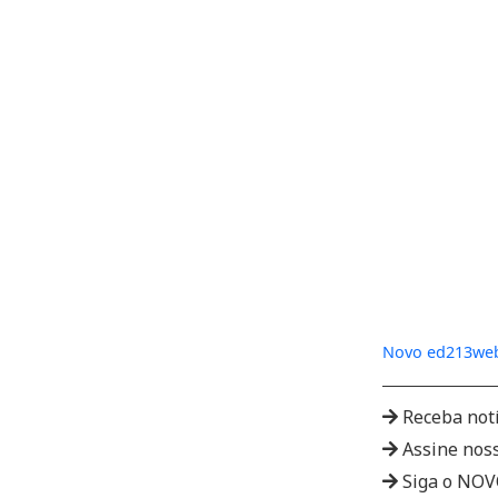
Novo ed213we
Receba not
Assine nos
Siga o NO