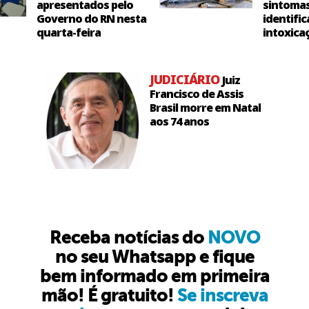
apresentados pelo
sintoma
Governo do RN nesta
identific
quarta-feira
intoxica
JUDICIÁRIO
Juiz
Francisco de Assis
Brasil morre em Natal
aos 74 anos
Receba notícias do
NOVO
no seu Whatsapp e fique
bem informado em primeira
mão! É gratuito!
Se inscreva