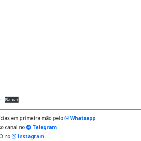
b
Baixar
ícias em primeira mão pelo
Whatsapp
so canal no
Telegram
VO no
Instagram