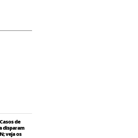
Casos de
a disparam
N; veja os