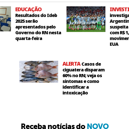
EDUCAÇÃO
INVEST
Resultados do Ideb
investig
2025 serão
Argentin
apresentados pelo
suspeita
Governo do RN nesta
com R$ 1
quarta-feira
movimen
EUA
ALERTA
Casos de
ciguatera disparam
60% no RN; veja os
sintomas e como
identificar a
intoxicação
Receba notícias do
NOVO