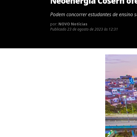
Neoenergia Cosern ofe
Podem concorrer estudantes de ensino s
por:
NOVO Notícias
Publicado
23 de agosto de 2023 às 12:31