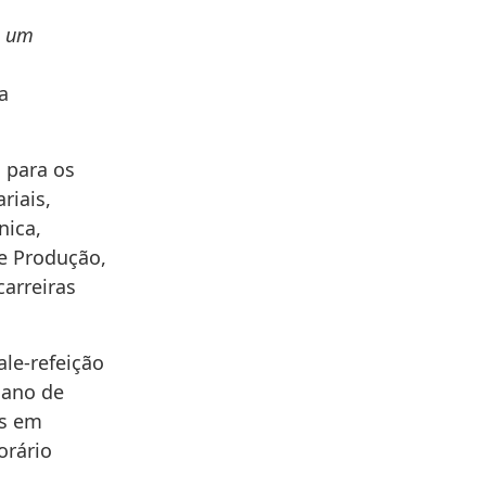
m um
a
 para os
riais,
nica,
 e Produção,
carreiras
ale-refeição
lano de
os em
orário