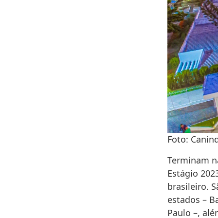
Foto: Canin
Terminam na
Estágio 202
brasileiro. 
estados – B
Paulo –, alé