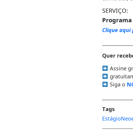
SERVIÇO:
Programa 
Clique aqui 
______________
Quer recebe
Assine g
gratuita
Siga o
NO
______________
Tags
Estágio
Neoe