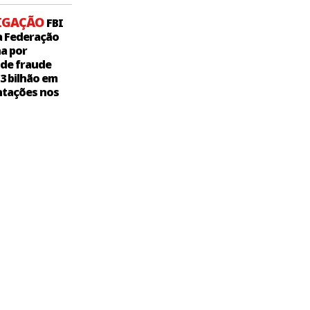
IGAÇÃO
FBI
a Federação
a por
 de fraude
,3 bilhão em
tações nos