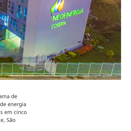
rama de
 de energia
is em cinco
te, São