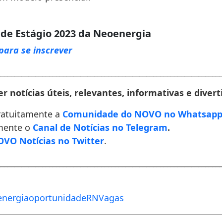
de Estágio 2023 da Neoenergia
para se inscrever
________________________________________________________________
r notícias úteis, relevantes, informativas e divert
ratuitamente a
Comunidade do NOVO no Whatsap
mente o
Canal de Notícias no Telegram
.
VO Notícias no Twitter
.
________________________________________________________________
nergia
oportunidade
RN
Vagas