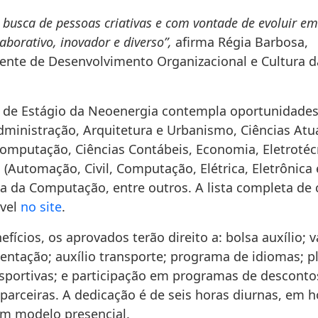
busca de pessoas criativas e com vontade de evoluir e
aborativo, inovador e diverso”,
afirma Régia Barbosa,
ente de Desenvolvimento Organizacional e Cultura d
de Estágio da Neoenergia contempla oportunidades
dministração, Arquitetura e Urbanismo, Ciências Atua
Computação, Ciências Contábeis, Economia, Eletrotéc
(Automação, Civil, Computação, Elétrica, Eletrônica
ma da Computação, entre outros. A lista completa de 
ível
no site
.
efícios, os aprovados terão direito a: bolsa auxílio; v
mentação; auxílio transporte; programa de idiomas; p
esportivas; e participação em programas de descont
 parceiras. A dedicação é de seis horas diurnas, em h
em modelo presencial.