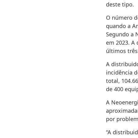
deste tipo.
O número de
quando a An
Segundo a N
em 2023. A 
últimos trê
A distribui
incidência 
total, 104.6
de 400 equi
A Neoenergia
aproximadam
por problem
“A distribu