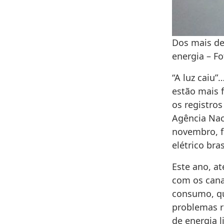
Dos mais de
energia – Fo
“A luz caiu”
estão mais 
os registro
Agência Naci
novembro, f
elétrico bras
Este ano, a
com os cana
consumo, qu
problemas re
de energia l