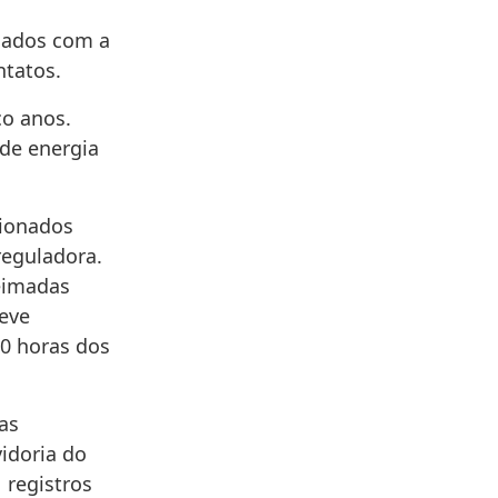
nados com a
ntatos.
co anos.
 de energia
ionados
reguladora.
eimadas
teve
70 horas dos
as
idoria do
 registros