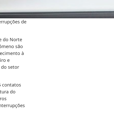
errupções de
de do Norte
nômeno são
necimento à
iro e
 do setor
5 contatos
tura do
ros
interrupções