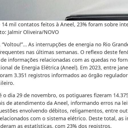
 14 mil contatos feitos à Aneel, 23% foram sobre int
to: Jalmir Oliveira/NOVO
… “Voltou!”… As interrupções de energia no Rio Gran
frequentes nas últimas semanas. O reflexo deste fe
s de informações relacionadas com as quedas no for
onal de Energia Elétrica (Aneel). Em 2023, entre jane
oram 3.351 registros informados ao órgão regulador
ileiro.
té o dia 29 de novembro, os potiguares fizeram 14.37
is de atendimento da Aneel, informando erros na lei
estões envolvendo débitos, religamentos, entre out
lacionados com o sistema elétrico. Deste total, as 
ideram as estatísticas, com 23% dos registros.