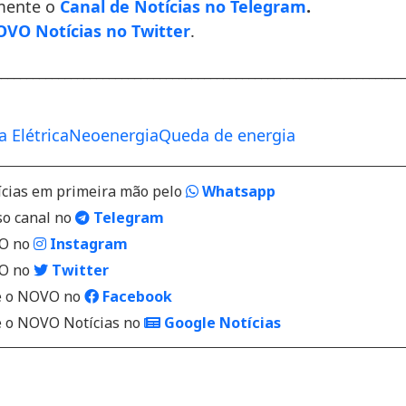
mente o
Canal de Notícias no Telegram
.
VO Notícias no Twitter
.
________________________________________________________________
a Elétrica
Neoenergia
Queda de energia
ícias em primeira mão pelo
Whatsapp
so canal no
Telegram
VO no
Instagram
VO no
Twitter
 o NOVO no
Facebook
o NOVO Notícias no
Google Notícias