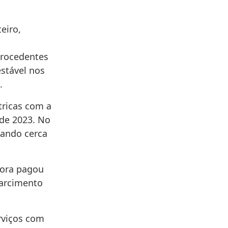
eiro,
procedentes
stável nos
.
tricas com a
de 2023. No
cando cerca
dora pagou
arcimento
rviços com