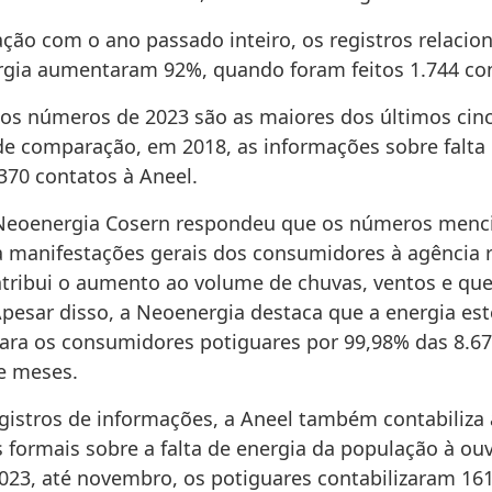
ão com o ano passado inteiro, os registros relacio
ergia aumentaram 92%, quando foram feitos 1.744 co
 os números de 2023 são as maiores dos últimos cin
 de comparação, em 2018, as informações sobre falta
70 contatos à Aneel.
 Neoenergia Cosern respondeu que os números menc
a manifestações gerais dos consumidores à agência 
tribui o aumento ao volume de chuvas, ventos e qu
Apesar disso, a Neoenergia destaca que a energia es
para os consumidores potiguares por 99,98% das 8.6
e meses.
gistros de informações, a Aneel também contabiliza 
 formais sobre a falta de energia da população à ouv
023, até novembro, os potiguares contabilizaram 161