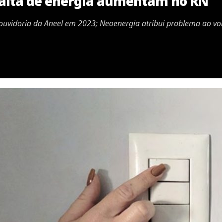
falta de energia aumentam no RN
à ouvidoria da Aneel em 2023; Neoenergia atribui problema ao v