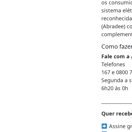
os consumid
sistema elét
reconhecida 
(Abradee) c
complement
Como fazer
Fale com a
Telefones
167 e 0800 
Segunda a 
6h20 às 0h
______________
Quer recebe
Assine g