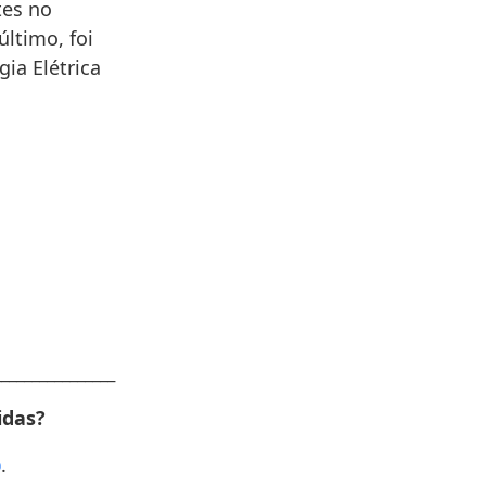
tes no
ltimo, foi
ia Elétrica
________________
idas?
p
.