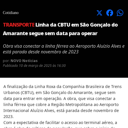
X
Facebook
Cotidiano
TRANSPORTE
Linha da CBTU em São Gonçalo do
Amarante segue sem data para operar
Obra visa conectar a linha férrea ao Aeroporto Aluízio Alves e
está parada desde novembro de 2023
por:
NOVO Notícias
Publicado
10 de março de 2025 às 16:30
A finalização da Linha Roxa da Companhia Brasileira de Trens
Urbanos (CBTU), em São Gonçalo do Amarante, segue sem
data para entrar em operação. A obra, que visa conectar a
linha férrea que cobre a Região Metropolitana ao Aeroporto
Internacional Aluízio Alves, está parada desde novembro de
2023.
Com a expectativa de facilitar o acesso ao terminal aéreo, a