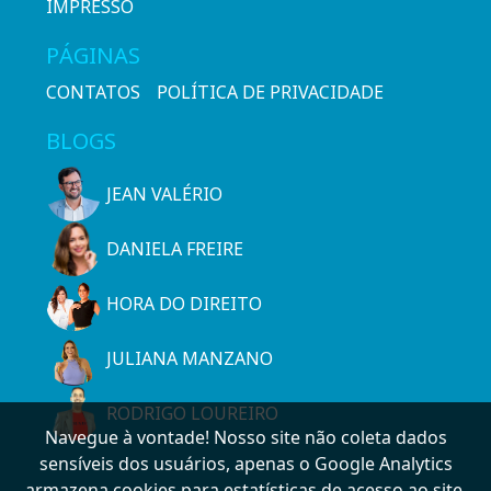
IMPRESSO
PÁGINAS
CONTATOS
POLÍTICA DE PRIVACIDADE
BLOGS
JEAN VALÉRIO
DANIELA FREIRE
HORA DO DIREITO
JULIANA MANZANO
RODRIGO LOUREIRO
Navegue à vontade! Nosso site não coleta dados
sensíveis dos usuários, apenas o Google Analytics
armazena cookies para estatísticas de acesso ao site.