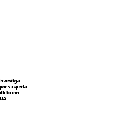
 investiga
por suspeita
bilhão em
EUA