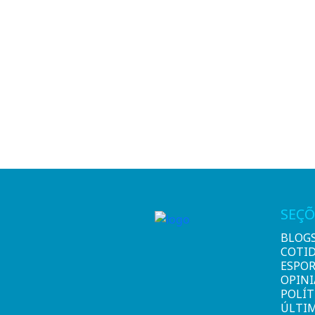
SEÇÕ
BLOG
COTI
ESPO
OPIN
POLÍT
ÚLTI