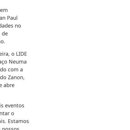
 em
ean Paul
idades no
 de
o.
ira, o LIDE
paço Neuma
ndo com a
aldo Zanon,
e abre
is eventos
ntar o
ais. Estamos
s nossos