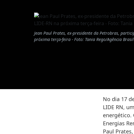
Jean Paul Prates, ex-presidente da Petrobras, partic
próxima terça-feira - Foto: Tania Rego/Agência Brasil
No dia 17 de
LIDE RN, um 
energético.
Energias Ren
Paul Prates,