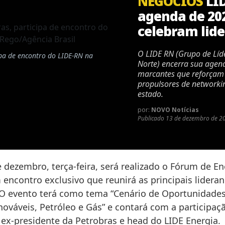
NEGÓCIOS
LID
agenda de 20
celebram lide
O LIDE RN (Grupo de Líd
ipa de encontro do LIDE-RN na
Norte) encerra sua agen
marcantes que reforçam 
propulsores de networki
estado.
por:
NOVO Notícias
Publicado
13 de dezembro de 2
 dezembro, terça-feira, será realizado o Fórum de En
encontro exclusivo que reunirá as principais lideran
 O evento terá como tema “Cenário de Oportunidade
ováveis, Petróleo e Gás” e contará com a participaç
 ex-presidente da Petrobras e head do LIDE Energia.