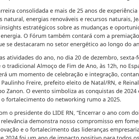
reira consolidada e mais de 25 anos de experiência
s natural, energias renováveis e recursos naturais, J
á insights estratégicos sobre as mudanças e oportun
 energia. O Fórum também contará com a premiação
e se destacaram no setor energético ao longo do an
s atividades do ano, no dia 20 de dezembro, sexta-fe
o tradicional Almoço de Fim de Ano, às 12h, no Es
será um momento de celebração e integração, conta
Paulinho Freire, prefeito eleito de Natal/RN, e Rein
o Zanon. O evento simboliza as conquistas de 2024 
 o fortalecimento do networking rumo a 2025.
om o presidente do LIDE RN, “Encerrar o ano com do
 relevância demonstra nosso compromisso em fome
inovação e o fortalecimento das lideranças empresari
ue 2024 foi um ano de impacto positivo para todos o