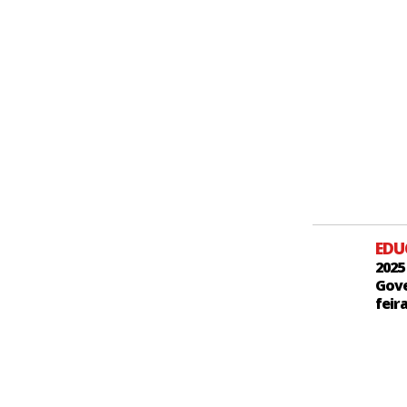
ED
2025
Gove
feir