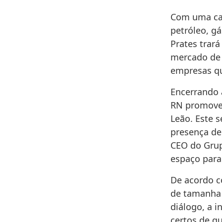
Com uma car
petróleo, gá
Prates trar
mercado de
empresas qu
Encerrando a
RN promove 
Leão. Este 
presença de 
CEO do Grup
espaço para
De acordo c
de tamanha
diálogo, a 
certos de q