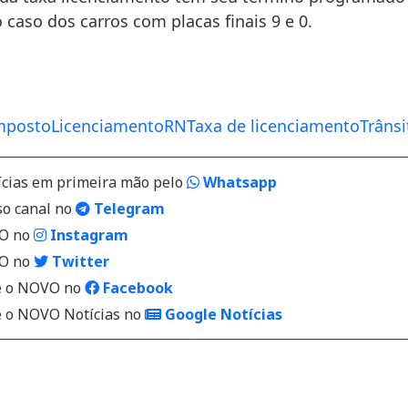
 caso dos carros com placas finais 9 e 0.
mposto
Licenciamento
RN
Taxa de licenciamento
Trânsi
ícias em primeira mão pelo
Whatsapp
so canal no
Telegram
VO no
Instagram
VO no
Twitter
 o NOVO no
Facebook
o NOVO Notícias no
Google Notícias