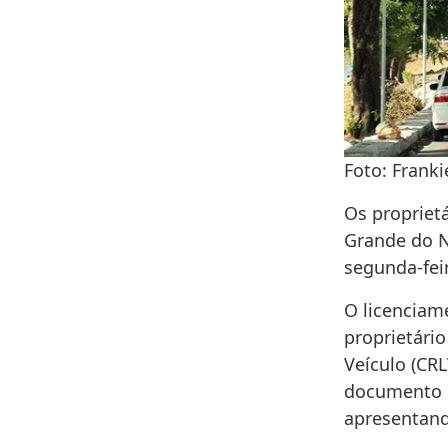
Foto: Fran
Os proprietá
Grande do N
segunda-feir
O licenciam
proprietário
Veículo (CR
documento e
apresentando