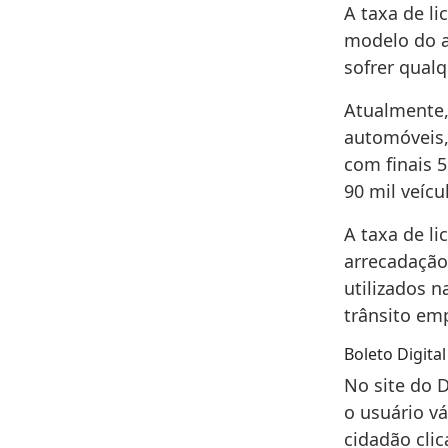
A taxa de l
modelo do a
sofrer qualq
Atualmente, 
automóveis,
com finais 
90 mil veíc
A taxa de li
arrecadação
utilizados 
trânsito em
Boleto Digital
No site do 
o usuário v
cidadão clic