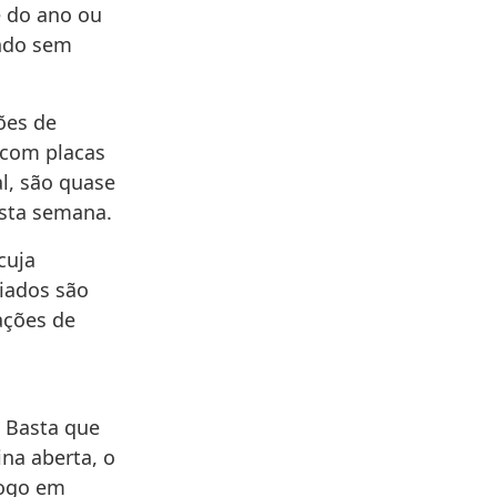
e do ano ou
ando sem
ões de
 com placas
l, são quase
esta semana.
cuja
riados são
ações de
. Basta que
na aberta, o
 Logo em