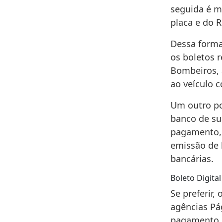
seguida é m
placa e do 
Dessa forma,
os boletos r
Bombeiros, 
ao veículo 
Um outro pon
banco de sua
pagamento, 
emissão de 
bancárias.
Boleto Digital
Se preferir,
agências Pág
pagamento d