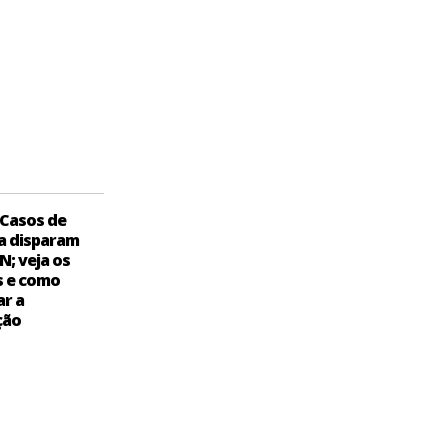
Casos de
a disparam
N; veja os
s e como
ar a
ção