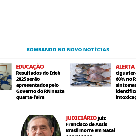
BOMBANDO NO NOVO NOTÍCIAS
EDUCAÇÃO
ALERTA
Resultados do Ideb
ciguater
2025 serão
60% no R
apresentados pelo
sintoma
Governo do RN nesta
identific
quarta-feira
intoxica
JUDICIÁRIO
Juiz
Francisco de Assis
Brasil morre em Natal