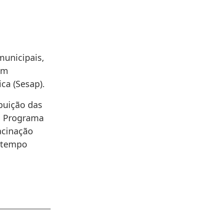
municipais,
am
ca (Sesap).
buição das
o Programa
acinação
m tempo