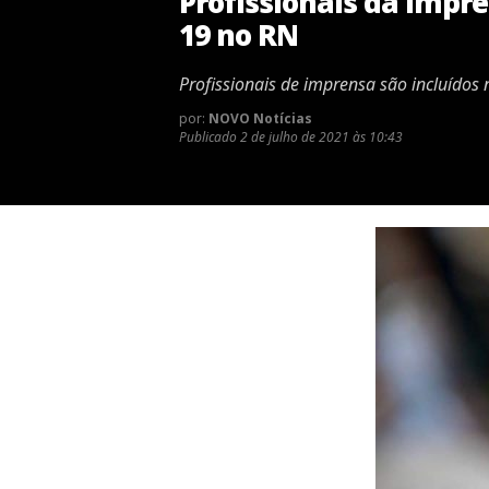
Profissionais da impre
19 no RN
Profissionais de imprensa são incluídos
por:
NOVO Notícias
Publicado
2 de julho de 2021 às 10:43