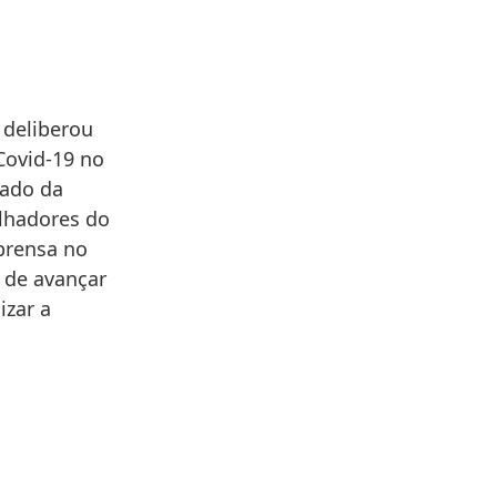
 deliberou
Covid-19 no
tado da
alhadores do
mprensa no
 de avançar
izar a