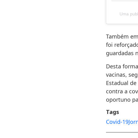
Uma publ
Também em d
foi reforça
guardadas na
Desta forma
vacinas, se
Estadual de
contra a co
oportuno pa
Tags
Covid-19
Jor