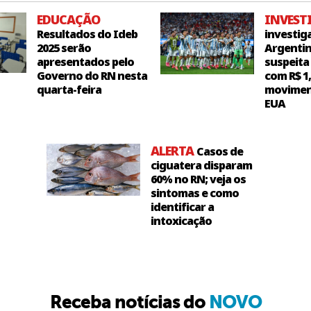
EDUCAÇÃO
INVEST
Resultados do Ideb
investig
2025 serão
Argentin
apresentados pelo
suspeita
Governo do RN nesta
com R$ 1
quarta-feira
movimen
EUA
ALERTA
Casos de
ciguatera disparam
60% no RN; veja os
sintomas e como
identificar a
intoxicação
Receba notícias do
NOVO