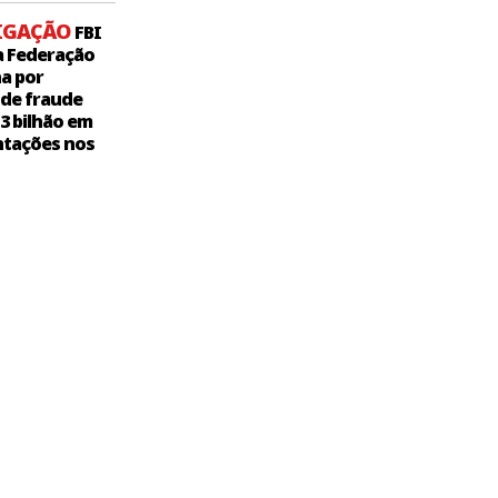
IGAÇÃO
FBI
a Federação
a por
 de fraude
,3 bilhão em
tações nos