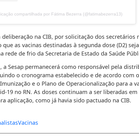
icação compartilhada por Fátima Bezerra (@fatimabezerra13)
eliberação na CIB, por solicitação dos secretários 
do que as vacinas destinadas à segunda dose (D2) sej
 rede de frio da Secretaria de Estado da Saúde Públi
, a Sesap permanecerá como responsável pela distri
guindo o cronograma estabelecido e de acordo com 
 Imunização e o Plano de Operacionalização para a v
vid-19 no RN. As doses continuam a ser liberadas e
ra aplicação, como já havia sido pactuado na CIB.
nalistas
Vacinas