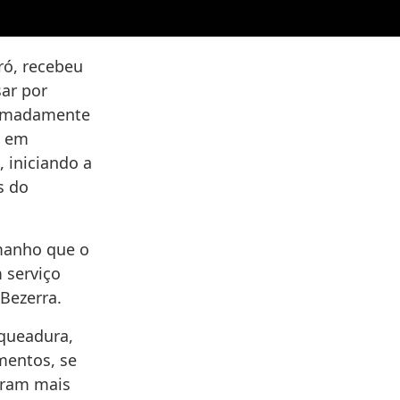
ró, recebeu
sar por
oximadamente
s em
 iniciando a
s do
amanho que o
 serviço
 Bezerra.
aqueadura,
imentos, se
eram mais