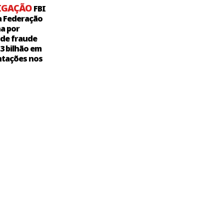
IGAÇÃO
FBI
a Federação
a por
 de fraude
,3 bilhão em
tações nos