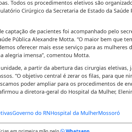
oas. Todos os procedimentos eletivos são organizad
ulatório Cirúrgico da Secretaria de Estado da Saúde 
de captação de pacientes foi acompanhado pelo secr
aúde Pública Alexandre Motta. “O maior bem que te
demos oferecer mais esse serviço para as mulheres 
a alegria imensa”, comentou Motta.
unidade, a partir da abertura das cirurgias eletivas, 
sos. “O objetivo central é zerar os filas, para que 
uscamos poder ampliar para os procedimentos de e
afirmou a diretora-geral do Hospital da Mulher, Elen
etivas
Governo do RN
Hospital da Mulher
Mossoró
ícias em primeira mão pelo
Whatsapp