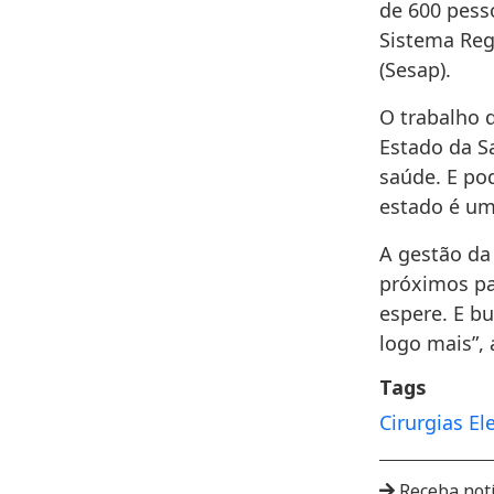
de 600 pess
Sistema Reg
(Sesap).
O trabalho 
Estado da S
saúde. E po
estado é um
A gestão da 
próximos pas
espere. E b
logo mais”, 
Tags
Cirurgias El
Receba not