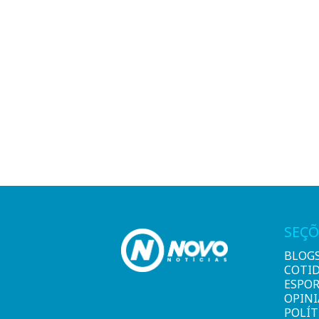
SEÇÕ
BLOG
COTI
ESPO
OPIN
POLÍT