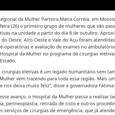
Regional da Mulher Parteira Maria Correia, em Mosso
feira (26) o primeiro grupo de mulheres que vão pas
letivas na unidade a partir do dia 8 de outubro. Apr
 do Oeste, Alto Oeste e Vale do Açu foram atendida
ré-operatórias e avaliação de exames no ambulatório,
 Hospital da Mulher no programa de cirurgias eletiva
Estado.
as cirurgias eletivas é um legado humanitário sem t
 Mulher vem trazendo para toda essa região. Mais um
e nos deixa muito feliz”, disse a governadora Fátima
sse avanço, o Hospital da Mulher passa a realizar l
a, perineoplastia, retirada de cisto e outros proced
 serviços de cirurgias de emergência, que já atend