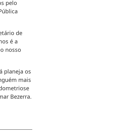
os pelo
Pública
etário de
mos é a
do nosso
já planeja os
ninguém mais
ndometriose
imar Bezerra.