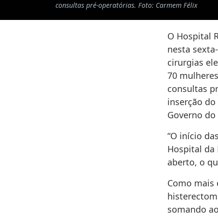
consultas pré-operatórias. Foto: Carmem Félix
O Hospital 
nesta sexta-
cirurgias e
70 mulheres
consultas p
inserção do
Governo do 
“O início d
Hospital da
aberto, o qu
Como mais e
histerectomi
somando aos