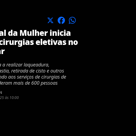
X
Facebook
WhatsApp
l da Mulher inicia
irurgias eletivas no
ar
 a realizar laqueadura,
stia, retirada de cisto e outros
do aos serviços de cirurgias de
nderam mais de 600 pessoas
N
25 às 10:00