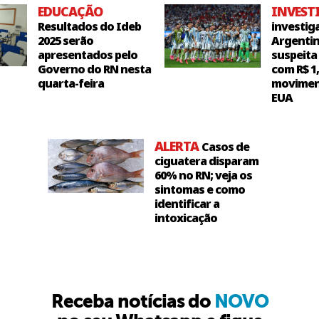
EDUCAÇÃO
INVEST
Resultados do Ideb
investig
2025 serão
Argentin
apresentados pelo
suspeita
Governo do RN nesta
com R$ 1
quarta-feira
movimen
EUA
ALERTA
Casos de
ciguatera disparam
60% no RN; veja os
sintomas e como
identificar a
intoxicação
Receba notícias do
NOVO