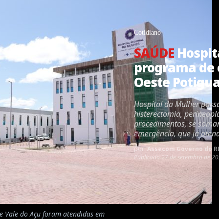
Cotidiano
SAÚDE
Hospita
programa de c
Oeste Potigu
Hospital da Mulher passa
histerectomia, perineopla
procedimentos, se soman
emergência, que já ate
por:
Assecom Governo do R
Publicado
27 de setembro de 20
e Vale do Açu foram atendidas em