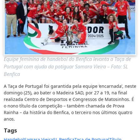
Equipe feminina de handebol do Benfica levanta a Taça de
Portugal com ajuda da potiguar Samara Vieira – Foto: SL
Benfica
A Taça de Portugal foi garantida pela equipe ‘encarnada’, neste
domingo (25), ao bater o Madeira SAD, por 27 a 19, na final
realizada Centro de Desportos e Congressos de Matosinhos. É
o nono título da competição – também chamada de Prova
Rainha – da história do Benfica, o terceiro nos últimos quatro
anos.
Tags
Handebol
Samara Vieira
SL Benfica
Taça de Portugal
Título